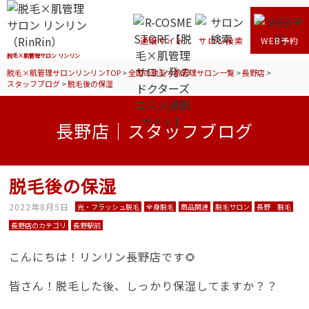
通販サイト
サロン検索
WEB予約
脱毛×肌管理サロン リンリン
脱毛×肌管理サロンリンリンTOP
>
全国の脱毛×肌管理サロン一覧
>
長野店
>
スタッフブログ
>
脱毛後の保湿
長野店｜スタッフブログ
脱毛後の保湿
2022年8月5日
光・フラッシュ脱毛
全身脱毛
商品関連
脱毛サロン
長野 脱毛
長野店のカテゴリ
長野駅前
こんにちは！リンリン長野店です🌻
皆さん！脱毛した後、しっかり保湿してますか？？