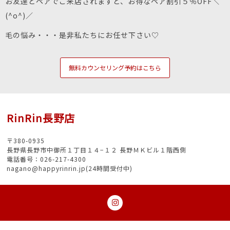
お友達とペアでご来店されますと、お得なペア割引５％OFF＼
(^o^)／
毛の悩み・・・是非私たちにお任せ下さい♡
無料カウンセリング予約はこちら
RinRin長野店
〒380-0935
長野県長野市中御所１丁目１４−１２ 長野ＭＫビル１階西側
電話番号：026-217-4300
nagano@happyrinrin.jp(24時間受付中)