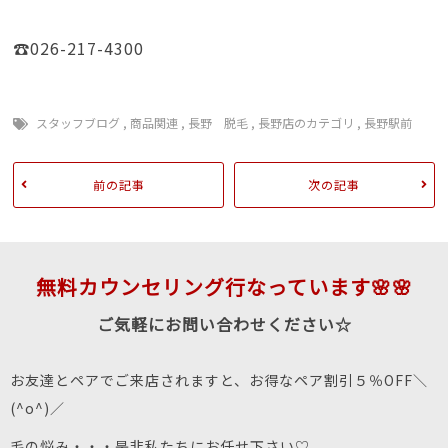
☎026-217-4300
スタッフブログ
,
商品関連
,
長野 脱毛
,
長野店のカテゴリ
,
長野駅前
前の記事
次の記事
無料カウンセリング行なっています🌸🌸
ご気軽にお問い合わせください☆
お友達とペアでご来店されますと、お得なペア割引５％OFF＼
(^o^)／
毛の悩み・・・是非私たちにお任せ下さい♡