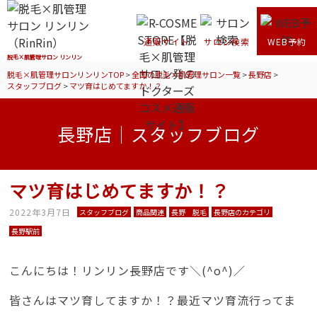
通販サイト
サロン検索
WEB予約
脱毛×肌管理サロン リンリン
脱毛×肌管理サロンリンリンTOP
>
全国の脱毛×肌管理サロン一覧
>
長野店
>
スタッフブログ
>
マツ育はじめてますか！？
長野店｜スタッフブログ
マツ育はじめてますか！？
2022年3月7日
スタッフブログ
商品関連
長野 脱毛
長野店のカテゴリ
長野駅前
こんにちは！リンリン長野店です＼(^o^)／
皆さんはマツ育してますか！？最近マツ育流行ってま