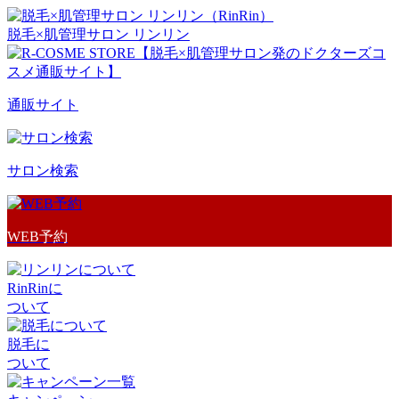
脱毛×肌管理サロン リンリン
通販サイト
サロン検索
WEB予約
RinRinに
ついて
脱毛に
ついて