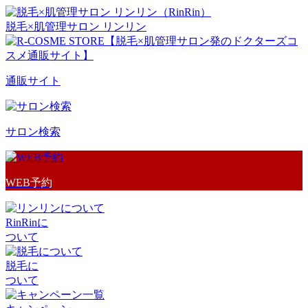
脱毛×肌管理サロン リンリン
通販サイト
サロン検索
WEB予約
RinRinに
ついて
脱毛に
ついて