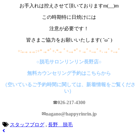
お手入れは控えさせて頂いておりますm(__)m
この時期特に日焼けには
注意が必要です！
皆さまご協力をお願いいたします( ˘ω˘ )
+:｡.｡ ｡.｡:+* .｡*ﾟ+.*.｡ ﾟ+..｡*ﾟ+ .｡ﾟ+..｡ﾟ+. .｡ﾟ+..｡ﾟ
○脱毛サロンリンリン長野店○
無料カウンセリング予約はこちらから
（空いているご予約時間に関しては、新着情報をご覧くださ
い）
☎026-217-4300
✉nagano@happyrinrin.jp
スタッフブログ
,
長野 脱毛