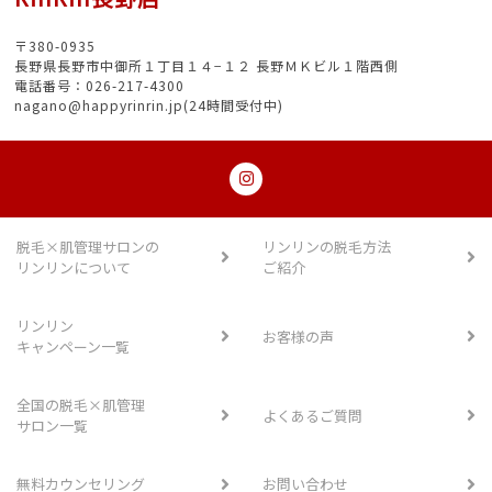
〒380-0935
長野県長野市中御所１丁目１４−１２ 長野ＭＫビル１階西側
電話番号：026-217-4300
nagano@happyrinrin.jp(24時間受付中)
脱毛×肌管理サロンの
リンリンの脱毛方法
リンリンについて
ご紹介
リンリン
お客様の声
キャンペーン一覧
全国の脱毛×肌管理
よくあるご質問
サロン一覧
無料カウンセリング
お問い合わせ