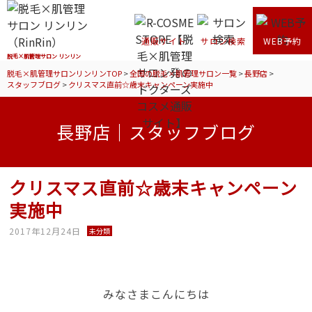
通販サイト
サロン検索
WEB予約
脱毛×肌管理サロン リンリン
脱毛×肌管理サロンリンリンTOP
>
全国の脱毛×肌管理サロン一覧
>
長野店
>
スタッフブログ
>
クリスマス直前☆歳末キャンペーン実施中
長野店｜スタッフブログ
クリスマス直前☆歳末キャンペーン
実施中
2017年12月24日
未分類
みなさまこんにちは