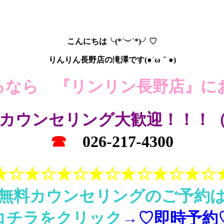
こんにちは╰(*´︶`*)╯♡
りんりん長野店の滝澤です(●´ω｀●)
るなら 『リンリン長野店』に
カウンセリング大歓迎！！！
☎︎
026-217-4300
★☆★☆★☆★☆★☆★☆★☆
無料カウンセリングのご予約
コチラをクリック
→♡即時予約