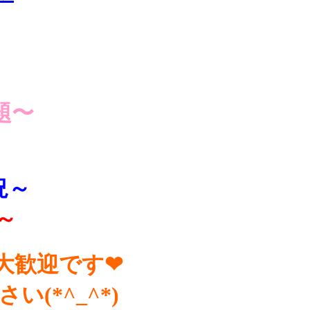
題〜
況～
～
大歓迎です❤
(*^_^*)