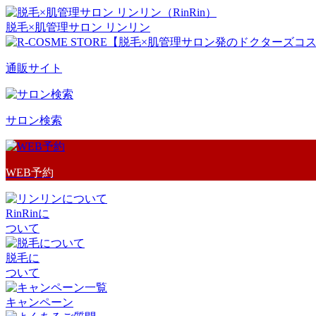
脱毛×肌管理サロン リンリン
通販サイト
サロン検索
WEB予約
RinRinに
ついて
脱毛に
ついて
キャンペーン