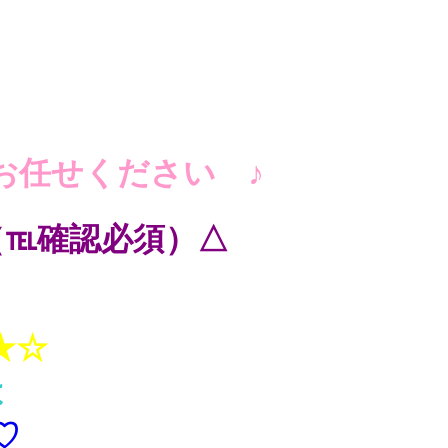
お任せください ♪
（℡確認必須）△
★☆
は
♡