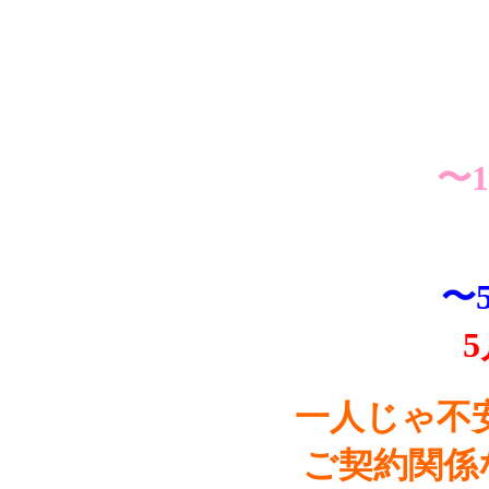
〜
〜
一人じゃ不
ご契約関係な