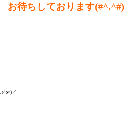
お待ちしております(#^.^#)
o^)／