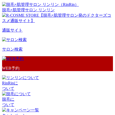
脱毛×肌管理サロン リンリン
通販サイト
サロン検索
WEB予約
RinRinに
ついて
脱毛に
ついて