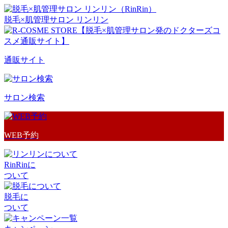
脱毛×肌管理サロン リンリン
通販サイト
サロン検索
WEB予約
RinRinに
ついて
脱毛に
ついて