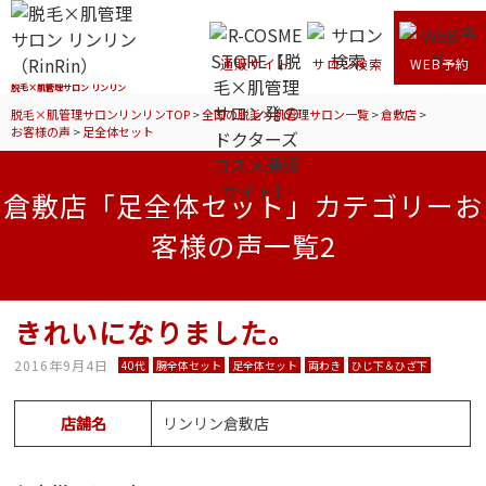
通販サイト
サロン検索
WEB予約
脱毛×肌管理サロン リンリン
脱毛×肌管理サロンリンリンTOP
>
全国の脱毛×肌管理サロン一覧
>
倉敷店
>
お客様の声
>
足全体セット
倉敷店「足全体セット」カテゴリーお
客様の声一覧2
きれいになりました。
2016年9月4日
40代
腕全体セット
足全体セット
両わき
ひじ下＆ひざ下
店舗名
リンリン倉敷店