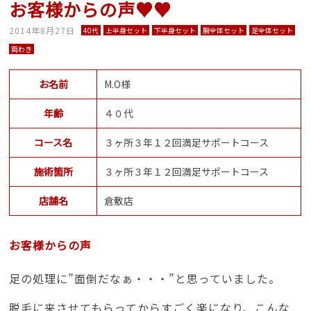
お客様からの声♥♥
2014年8月27日
40代
上半身セット
下半身セット
腕全体セット
足全体セット
両わき
お名前
M.O様
年齢
４０代
コース名
３ヶ所３年１２回満足サポートコース
施術箇所
３ヶ所３年１２回満足サポートコース
店舗名
倉敷店
お客様からの声
足の処理に”面倒だなぁ・・・”と思っていました。
脱毛に来させてもらってからすごく楽になり、こんな