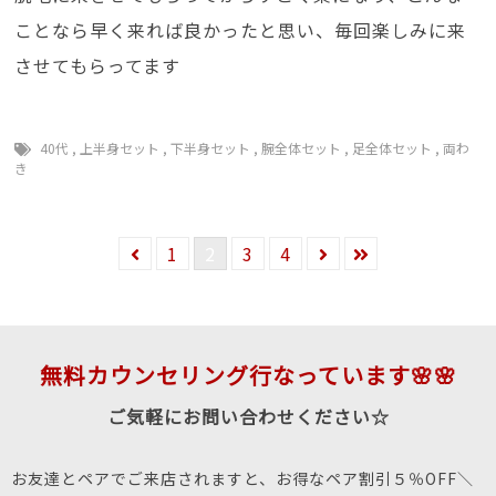
ことなら早く来れば良かったと思い、毎回楽しみに来
させてもらってます
40代
,
上半身セット
,
下半身セット
,
腕全体セット
,
足全体セット
,
両わ
き
1
2
3
4
無料カウンセリング行なっています🌸🌸
ご気軽にお問い合わせください☆
お友達とペアでご来店されますと、お得なペア割引５％OFF＼