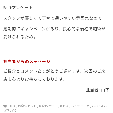
紹介アンケート
スタッフが優しくて丁寧で通いやすい雰囲気なので。
定期的にキャンペーンがあり、良心的な価格で施術が
受けられるため。
担当者からのメッセージ
ご紹介とコメントありがとうございます。次回のご来
店も心よりお待ちしております。
担当者: 山下
30代
,
腕全体セット
,
足全体セット
,
両わき
,
ハイジニーナ
,
ひじ下＆ひ
ざ下
,
VIO