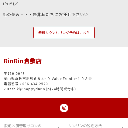
(^o^)／
毛の悩み・・・是非私たちにお任せ下さい♡
無料カウンセリング予約はこちら
RinRin倉敷店
〒710-0043
岡山県倉敷市羽島６８４−９ Value Frontier１０３号
電話番号：086-434-2520
kurashiki@happyrinrin.jp(24時間受付中)
脱毛×肌管理サロンの
リンリンの脱毛方法