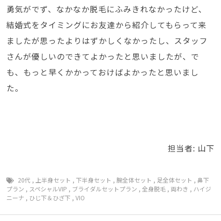
勇気がでず、なかなか脱毛にふみきれなかったけど、
結婚式をタイミングにお友達から紹介してもらって来
ましたが思ったよりはずかしくなかったし、スタッフ
さんが優しいのできてよかったと思いましたが、で
も、もっと早くかかっておけばよかったと思いまし
た。
担当者: 山下
20代
,
上半身セット
,
下半身セット
,
腕全体セット
,
足全体セット
,
鼻下
プラン
,
スペシャルVIP
,
ブライダルセットプラン
,
全身脱毛
,
両わき
,
ハイジ
ニーナ
,
ひじ下＆ひざ下
,
VIO