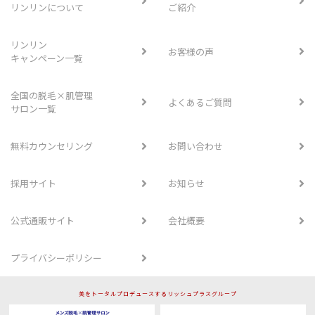
リンリンについて
ご紹介
リンリン
お客様の声
キャンペーン一覧
全国の脱毛×肌管理
よくあるご質問
サロン一覧
無料カウンセリング
お問い合わせ
採用サイト
お知らせ
公式通販サイト
会社概要
プライバシーポリシー
美をトータルプロデュースするリッシュプラスグループ