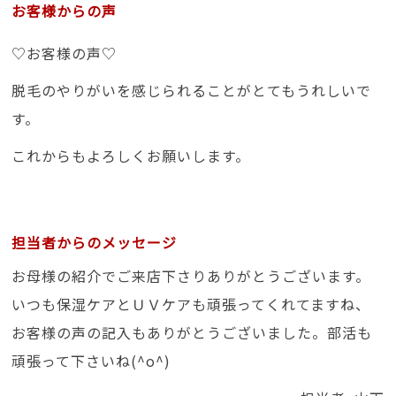
お客様からの声
♡お客様の声♡
脱毛のやりがいを感じられることがとてもうれしいで
す。
これからもよろしくお願いします。
担当者からのメッセージ
お母様の紹介でご来店下さりありがとうございます。
いつも保湿ケアとＵＶケアも頑張ってくれてますね、
お客様の声の記入もありがとうございました。部活も
頑張って下さいね(^o^)