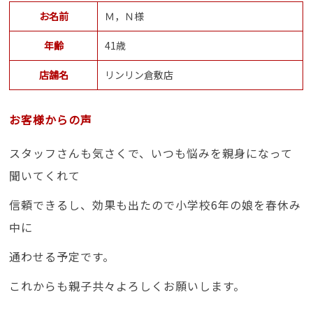
お名前
Ｍ，Ｎ様
年齢
41歳
店舗名
リンリン倉敷店
お客様からの声
スタッフさんも気さくで、いつも悩みを親身になって
聞いてくれて
信頼できるし、効果も出たので小学校6年の娘を春休み
中に
通わせる予定です。
これからも親子共々よろしくお願いします。