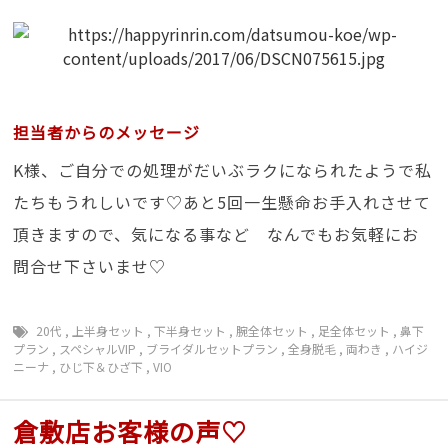
担当者からのメッセージ
K様、ご自分での処理がだいぶラクになられたようで私
たちもうれしいです♡あと5回一生懸命お手入れさせて
頂きますので、気になる事など なんでもお気軽にお
問合せ下さいませ♡
20代
,
上半身セット
,
下半身セット
,
腕全体セット
,
足全体セット
,
鼻下
プラン
,
スペシャルVIP
,
ブライダルセットプラン
,
全身脱毛
,
両わき
,
ハイジ
ニーナ
,
ひじ下＆ひざ下
,
VIO
倉敷店お客様の声♡