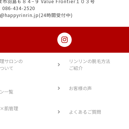
羽島６８４−９ Value Frontier１０３号
86-434-2520
ki@happyrinrin.jp(24時間受付中)
理サロンの
リンリンの脱毛方法
ついて
ご紹介
お客様の声
ン一覧
×肌管理
よくあるご質問