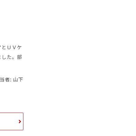
アとＵＶケ
ました。部
当者: 山下