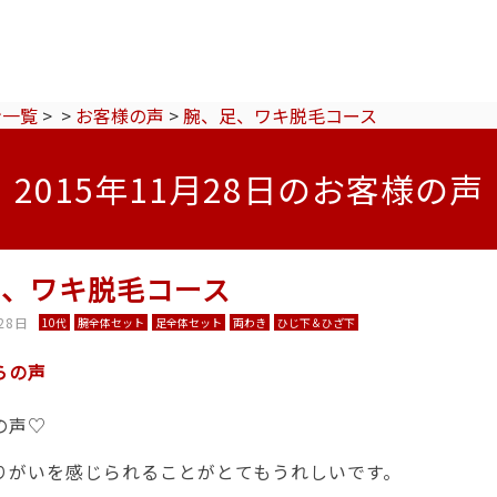
ン一覧
>
>
お客様の声
>
腕、足、ワキ脱毛コース
2015年11月28日のお客様の声
足、ワキ脱毛コース
28日
10代
腕全体セット
足全体セット
両わき
ひじ下＆ひざ下
らの声
の声♡
りがいを感じられることがとてもうれしいです。