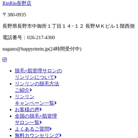
RinRin長野店
〒380-0935
長野県長野市中御所１丁目１４−１２ 長野ＭＫビル１階西側
電話番号：026-217-4300
nagano@happyrinrin.jp(24時間受付中)
脱毛×肌管理サロンの
リンリンについて
リンリンの脱毛方法
ご紹介
リンリン
キャンペーン一覧
お客様の声
全国の脱毛×肌管理
サロン一覧
よくあるご質問
無料カウンセリング