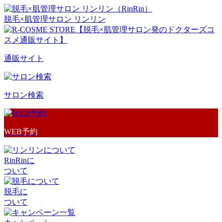
脱毛×肌管理サロン リンリン
通販サイト
サロン検索
WEB予約
RinRinに
ついて
脱毛に
ついて