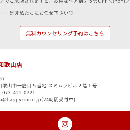
アでご来店されますと、お得なペア割引５％OFF＼(^o^)
・・是非私たちにお任せ下さい♡
無料カウンセリング予約はこちら
in和歌山店
67
和歌山市一筋目５番地 スミムラビル２階１号
73-422-0221
a@happyrinrin.jp(24時間受付中)