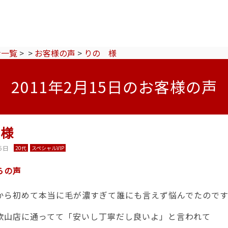
ン一覧
>
>
お客様の声
>
りの 様
2011年2月15日のお客様の声
 様
5日
20代
スペシャルVIP
らの声
から初めて本当に毛が濃すぎて誰にも言えず悩んでたので
歌山店に通ってて「安いし丁寧だし良いよ」と言われて