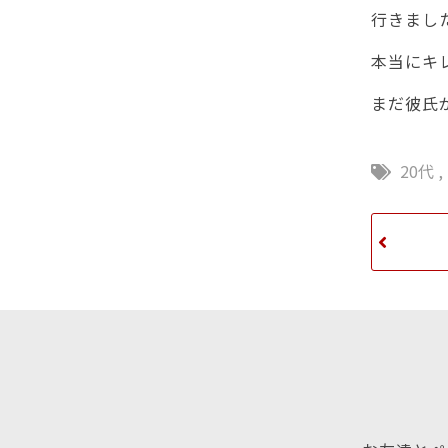
行きまし
本当にキ
まだ彼氏
20代
,