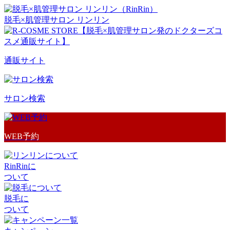
脱毛×肌管理サロン リンリン
通販サイト
サロン検索
WEB予約
RinRinに
ついて
脱毛に
ついて