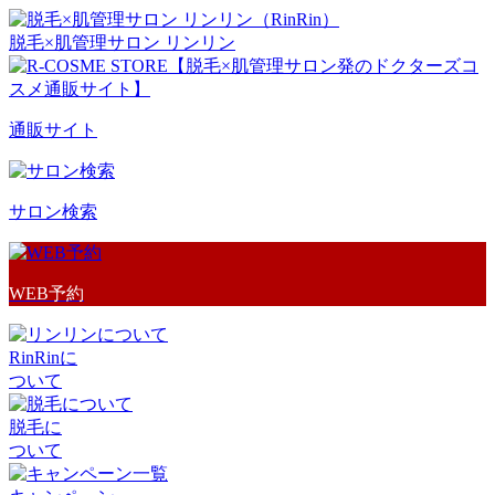
脱毛×肌管理サロン リンリン
通販サイト
サロン検索
WEB予約
RinRinに
ついて
脱毛に
ついて