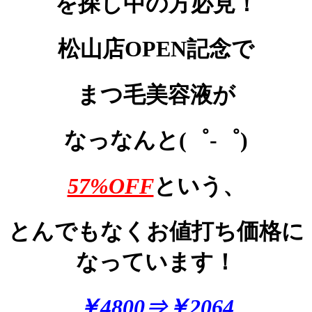
を探し中の方必見！
松山店OPEN記念で
まつ毛美容液が
なっなんと(゜-゜)
57%OFF
という、
とんでもなくお値打ち価格に
なっています！
￥4800⇒￥2064