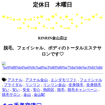
定休日 木曜日
*+:｡.｡ ｡.｡:+* .｡*ﾟ+.*.｡ ﾟ+..｡*ﾟ+
.｡ﾟ+..｡ﾟ+. .｡ﾟ+..｡ﾟ+ ゜
RINRIN金山店は
脱毛、フェイシャル、ボディのトータルエステサ
ロンです♡
アスナル
,
アスナル金山
,
エンダモリフト
,
フェイシャル
,
ブライダル
,
リンリン
,
リンリン金山
,
全身脱毛
,
全身脱毛
安い
,
安い
,
安全
,
安心
,
熱田区
,
脱毛
,
脱毛キャンペーン
,
脱毛サロン
,
金山
,
金山駅