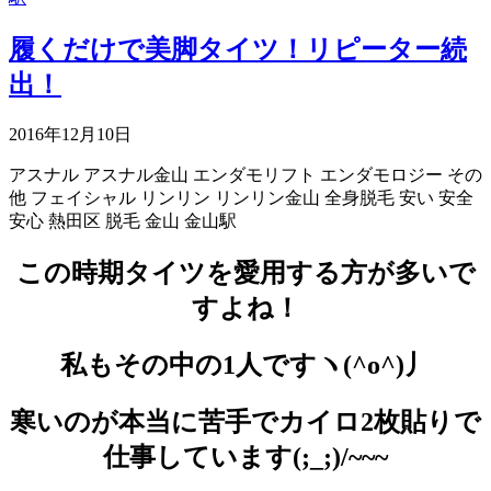
履くだけで美脚タイツ！リピーター続
出！
2016年12月10日
アスナル
アスナル金山
エンダモリフト
エンダモロジー
その
他
フェイシャル
リンリン
リンリン金山
全身脱毛
安い
安全
安心
熱田区
脱毛
金山
金山駅
この時期タイツを愛用する方が多いで
すよね！
私もその中の1人ですヽ(^o^)丿
寒いのが本当に苦手でカイロ2枚貼りで
仕事しています(;_;)/~~~