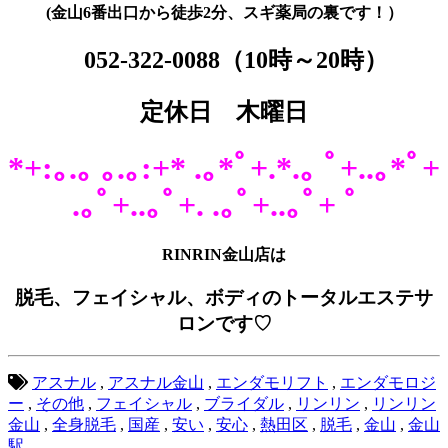
(金山6番出口から徒歩2分、スギ薬局の裏です！）
052-322-0088
（10時～20時）
定休日 木曜日
*+:｡.｡ ｡.｡:+* .｡*ﾟ+.*.｡ ﾟ+..｡*ﾟ+
.｡ﾟ+..｡ﾟ+. .｡ﾟ+..｡ﾟ+ ゜
RINRIN金山店は
脱毛、フェイシャル、ボディのトータルエステサ
ロンです♡
アスナル
,
アスナル金山
,
エンダモリフト
,
エンダモロジ
ー
,
その他
,
フェイシャル
,
ブライダル
,
リンリン
,
リンリン
金山
,
全身脱毛
,
国産
,
安い
,
安心
,
熱田区
,
脱毛
,
金山
,
金山
駅