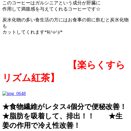
このコーヒーはガルシニアという成分が肝臓に
作用して満腹感を与えてくれるコーヒーです☆
炭水化物の多い食生活の方にはお食事の前に飲むと炭水化物
も
カットしてくれます*¥(^o^)/*
【楽らくすら
リズム紅茶】
★食物繊維がレタス4個分で便秘改善！
★脂肪を吸着して、排出！！ ★生
姜の作用で冷え性改善！