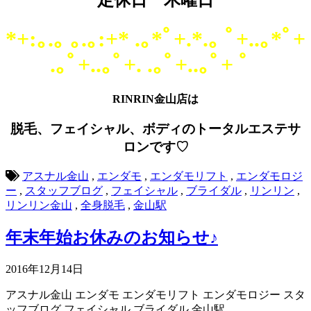
定休日 木曜日
*+:｡.｡ ｡.｡:+* .｡*ﾟ+.*.｡ ﾟ+..｡*ﾟ+
.｡ﾟ+..｡ﾟ+. .｡ﾟ+..｡ﾟ+ ゜
RINRIN金山店は
脱毛、フェイシャル、ボディのトータルエステサ
ロンです♡
アスナル金山
,
エンダモ
,
エンダモリフト
,
エンダモロジ
ー
,
スタッフブログ
,
フェイシャル
,
ブライダル
,
リンリン
,
リンリン金山
,
全身脱毛
,
金山駅
年末年始お休みのお知らせ♪
2016年12月14日
アスナル金山
エンダモ
エンダモリフト
エンダモロジー
スタ
ッフブログ
フェイシャル
ブライダル
金山駅