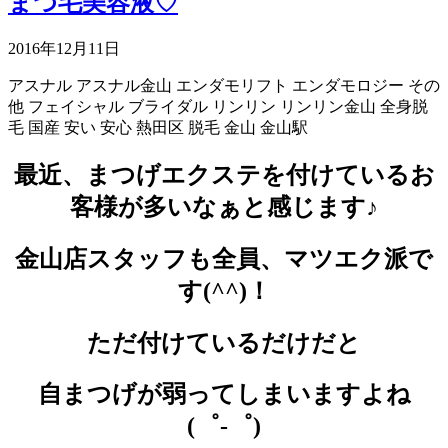
まつ毛美容液♡
2016年12月11日
アスナル
アスナル金山
エンダモリフト
エンダモロジー
その
他
フェイシャル
ブライダル
リンリン
リンリン金山
全身脱
毛
国産
安い
安心
熱田区
脱毛
金山
金山駅
最近、まつげエクステを付けているお
客様が多いなぁと感じます♪
金山店スタッフも全員、マツエク派で
す(^^)！
ただ付けているだけだと
自まつげが弱ってしまいますよね
(゜-゜)