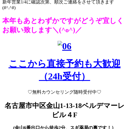
新年営業1/4に確認次第、順次ご連絡をさせて頂きます
(#^.^#)
本年もあとわずかですがどうぞ宜しく
お願い致します＼(^o^)／
ここから直接予約も大歓迎
（24h受付）
♡
無料カウンセリング随時受付中♡
名古屋市中区金山1-13-18
ベルデマーレ
ビル４F
(金山6番出口から徒歩2分、スギ薬局の裏です！）