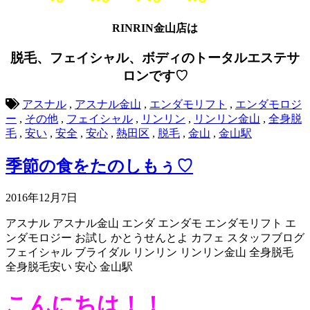
RINRIN金山店は
脱毛、フェイシャル、ボディのトータルエステサ
ロンです♡
アスナル
,
アスナル金山
,
エンダモリフト
,
エンダモロジ
ー
,
その他
,
フェイシャル
,
リンリン
,
リンリン金山
,
全身脱
毛
,
安い
,
安全
,
安心
,
熱田区
,
脱毛
,
金山
,
金山駅
季節の食をたのしもぅ♡
2016年12月7日
アスナル
アスナル金山
エンダ
エンダモ
エンダモリフト
エ
ンダモロジー
お試し
かとうせんとよ
カフェ
スタッフブログ
フェイシャル
ブライダル
リンリン
リンリン金山
全身脱毛
全身脱毛安い
安心
金山駅
こんにちは！！