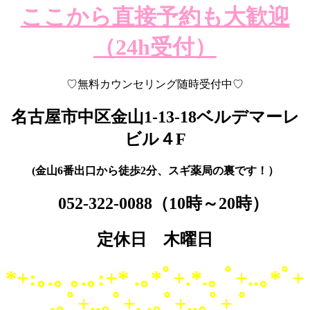
ここから直接予約も大歓迎
（24h受付）
♡無料カウンセリング随時受付中♡
名古屋市中区金山1-13-18
ベルデマーレ
ビル４F
(金山6番出口から徒歩2分、スギ薬局の裏です！）
052-322-0088
（10時～20時）
定休日 木曜日
*+:｡.｡ ｡.｡:+* .｡*ﾟ+.*.｡ ﾟ+..｡*ﾟ+
.｡ﾟ+..｡ﾟ+. .｡ﾟ+..｡ﾟ+ ゜