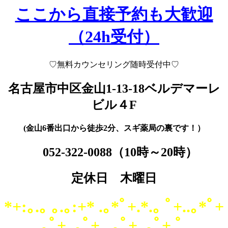
ここから直接予約も大歓迎
（24h受付）
♡
無料カウンセリング随時受付中♡
名古屋市中区金山1-13-18
ベルデマーレ
ビル４F
(金山6番出口から徒歩2分、スギ薬局の裏です！）
052-322-0088
（10時～20時）
定休日 木曜日
*+:｡.｡ ｡.｡:+* .｡*ﾟ+.*.｡ ﾟ+..｡*ﾟ+
.｡ﾟ+..｡ﾟ+. .｡ﾟ+..｡ﾟ+ ゜