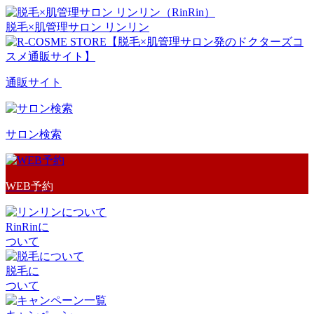
脱毛×肌管理サロン リンリン
通販サイト
サロン検索
WEB予約
RinRinに
ついて
脱毛に
ついて