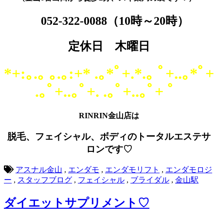
052-322-0088
（10時～20時）
定休日 木曜日
*+:｡.｡ ｡.｡:+* .｡*ﾟ+.*.｡ ﾟ+..｡*ﾟ+
.｡ﾟ+..｡ﾟ+. .｡ﾟ+..｡ﾟ+ ゜
RINRIN金山店は
脱毛、フェイシャル、ボディのトータルエステサ
ロンです♡
アスナル金山
,
エンダモ
,
エンダモリフト
,
エンダモロジ
ー
,
スタッフブログ
,
フェイシャル
,
ブライダル
,
金山駅
ダイエットサプリメント♡