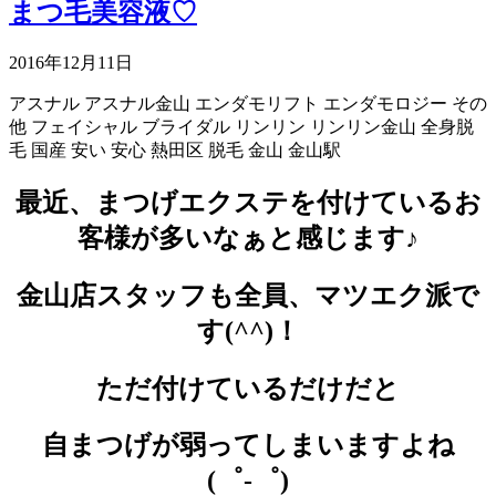
まつ毛美容液♡
2016年12月11日
アスナル
アスナル金山
エンダモリフト
エンダモロジー
その
他
フェイシャル
ブライダル
リンリン
リンリン金山
全身脱
毛
国産
安い
安心
熱田区
脱毛
金山
金山駅
最近、まつげエクステを付けているお
客様が多いなぁと感じます♪
金山店スタッフも全員、マツエク派で
す(^^)！
ただ付けているだけだと
自まつげが弱ってしまいますよね
(゜-゜)