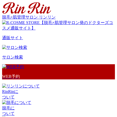
脱毛×肌管理サロン リンリン
通販サイト
サロン検索
WEB予約
RinRinに
ついて
脱毛に
ついて