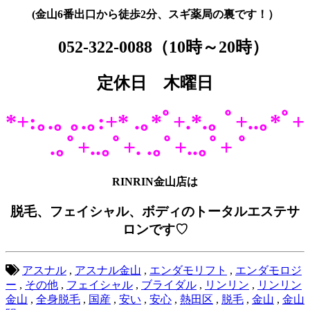
(金山6番出口から徒歩2分、スギ薬局の裏です！）
052-322-0088
（10時～20時）
定休日 木曜日
*+:｡.｡ ｡.｡:+* .｡*ﾟ+.*.｡ ﾟ+..｡*ﾟ+
.｡ﾟ+..｡ﾟ+. .｡ﾟ+..｡ﾟ+ ゜
RINRIN金山店は
脱毛、フェイシャル、ボディのトータルエステサ
ロンです♡
アスナル
,
アスナル金山
,
エンダモリフト
,
エンダモロジ
ー
,
その他
,
フェイシャル
,
ブライダル
,
リンリン
,
リンリン
金山
,
全身脱毛
,
国産
,
安い
,
安心
,
熱田区
,
脱毛
,
金山
,
金山