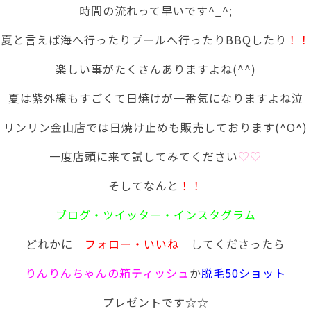
時間の流れって早いです^_^;
夏と言えば海へ行ったりプールへ行ったりBBQしたり
！！
楽しい事がたくさんありますよね(^^)
夏は紫外線もすごくて日焼けが一番気になりますよね泣
リンリン金山店では日焼け止めも販売しております(^O^)
一度店頭に来て試してみてください
♡♡
そしてなんと
！！
ブログ・ツイッタ―・インスタグラム
どれかに
フォロー・いいね
してくださったら
りんりんちゃんの箱ティッシュ
か
脱毛50ショット
プレゼントです☆☆