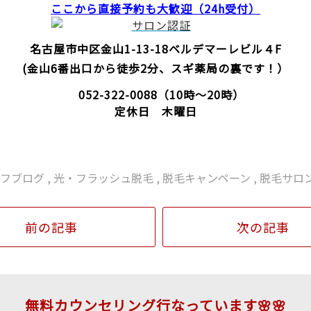
ここから直接予約
も大歓迎（24h受付）
名古屋市中区金山1-13-18
ベルデマーレビル４F
(金山6番出口から徒歩2分、スギ薬局の裏です！）
052-322-0088
（10時～20時）
定休日 木曜日
ッフブログ
,
光・フラッシュ脱毛
,
脱毛キャンペーン
,
脱毛サロ
前の記事
次の記事
無料カウンセリング行なっています🌸🌸