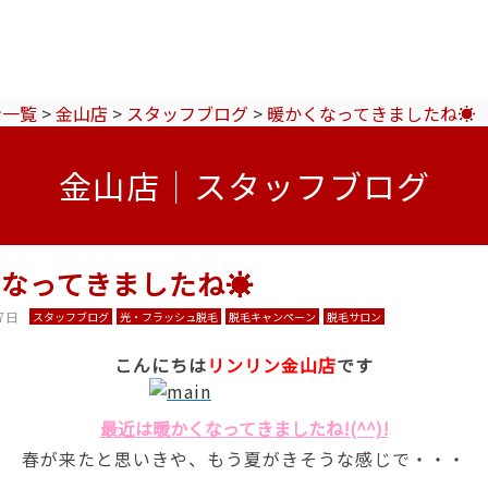
ン一覧
>
金山店
>
スタッフブログ
>
暖かくなってきましたね☀
金山店｜スタッフブログ
くなってきましたね☀
7日
スタッフブログ
光・フラッシュ脱毛
脱毛キャンペーン
脱毛サロン
こんにちは
リンリン金山店
です
最近は暖かくなってきましたね!(^^)!
春が来たと思いきや、もう夏がきそうな感じで・・・