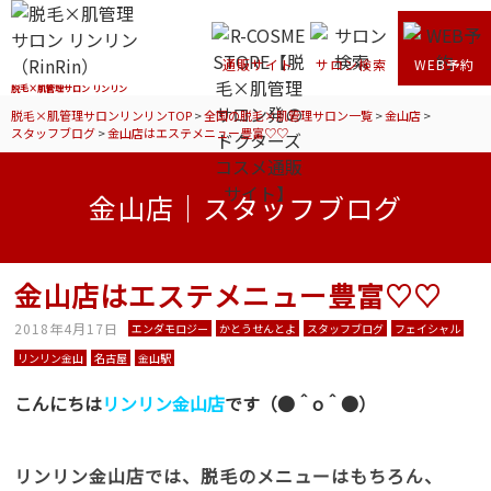
通販サイト
サロン検索
WEB予約
脱毛×肌管理サロン リンリン
脱毛×肌管理サロンリンリンTOP
>
全国の脱毛×肌管理サロン一覧
>
金山店
>
スタッフブログ
>
金山店はエステメニュー豊富♡♡
金山店｜スタッフブログ
金山店はエステメニュー豊富♡♡
2018年4月17日
エンダモロジー
かとうせんとよ
スタッフブログ
フェイシャル
リンリン金山
名古屋
金山駅
こんにちは
リンリン金山店
です（●＾o＾●）
リンリン金山店では、脱毛のメニューはもちろん、