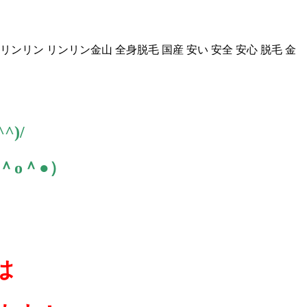
リンリン
リンリン金山
全身脱毛
国産
安い
安全
安心
脱毛
金
)/
＾o＾●）
は