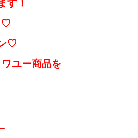
ます！
ン♡
ン♡
ソワユー商品を
）