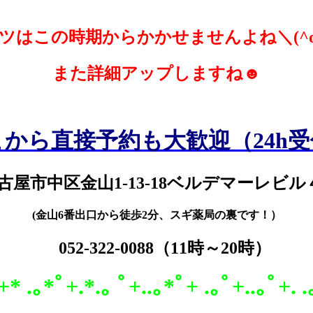
ツはこの時期からかかせませんよね＼(^o
また詳細アップしますね☻
こから直接予約も大歓迎（24h受
古屋市中区金山1-13-18
ベルデマーレビル
(金山6番出口から徒歩2分、スギ薬局の裏です！）
052-322-0088
（11時～20時）
:+* .｡*ﾟ+.*.｡ ﾟ+..｡*ﾟ+ .｡ﾟ+..｡ﾟ+. 