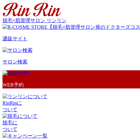
脱毛×肌管理サロン リンリン
通販サイト
サロン検索
WEB予約
RinRinに
ついて
脱毛に
ついて