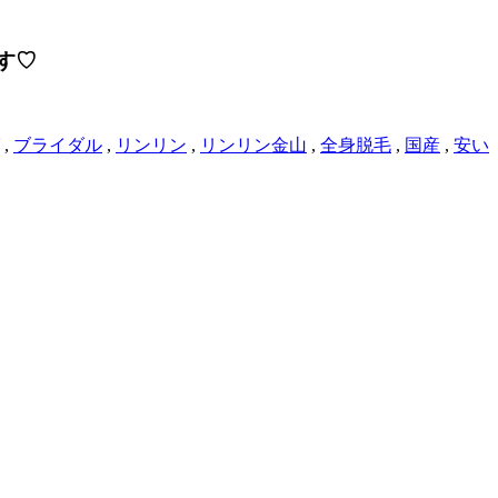
す♡
,
ブライダル
,
リンリン
,
リンリン金山
,
全身脱毛
,
国産
,
安い