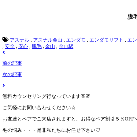
脱
アスナル
,
アスナル金山
,
エンダモ
,
エンダモリフト
,
エン
,
安全
,
安心
,
脱毛
,
金山
,
金山駅
前の記事
次の記事
無料カウンセリング行なっています🌸🌸
ご気軽にお問い合わせください☆
お友達とペアでご来店されますと、お得なペア割引５％OFF＼(^
毛の悩み・・・是非私たちにお任せ下さい♡