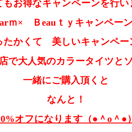
てもお得なキャンペーンを行い
arｍ× Ｂeauｔｙキャンペー
ったかくて 美しいキャンペー
店で大人気のカラータイツと
一緒にご購入頂くと
なんと！
10%オフになります（●＾o＾●