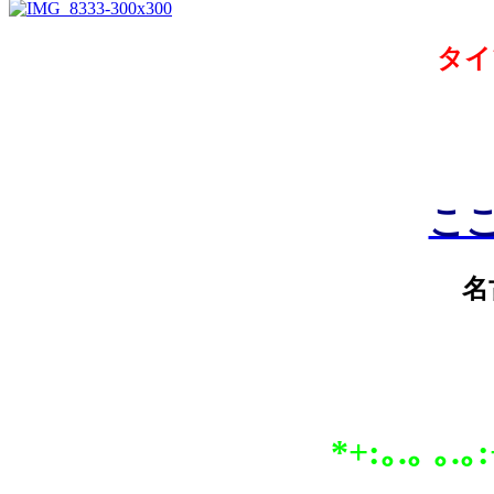
タイ
こ
名
*+:｡.｡ ｡.｡