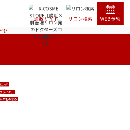
通販サイト
サロン検索
WEB予約
)/
エンダ
ブライダル
ムダ毛の悩み