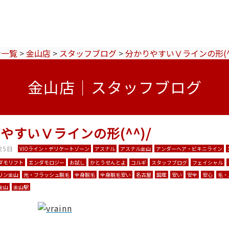
ン一覧
>
金山店
>
スタッフブログ
>
分かりやすいⅤラインの形(^^
金山店｜スタッフブログ
やすいⅤラインの形(^^)/
25日
VIOライン・デリケートゾーン
アスナル
アスナル金山
アンダーヘア・ビキニライン
ダモリフト
エンダモロジー
お試し
かとうせんとよ
コルギ
スタッフブログ
フェイシャル
リン金山
光・フラッシュ脱毛
全身脱毛
全身脱毛安い
名古屋
国産
安い
安全
安心
毛・
金山
金山駅