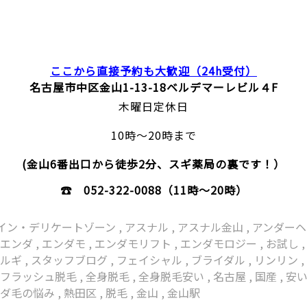
ここから直接予約も大歓迎（24h受付）
名古屋市中区金山1-13-18
ベルデマーレビル４F
木曜日定休日
10時～20時まで
(金山6番出口から徒歩2分、スギ薬局の裏です！）
☎
052-322-0088
（11時～20時）
ライン・デリケートゾーン
,
アスナル
,
アスナル金山
,
アンダーヘ
,
エンダ
,
エンダモ
,
エンダモリフト
,
エンダモロジー
,
お試し
コルギ
,
スタッフブログ
,
フェイシャル
,
ブライダル
,
リンリン
・フラッシュ脱毛
,
全身脱毛
,
全身脱毛安い
,
名古屋
,
国産
,
安
ムダ毛の悩み
,
熱田区
,
脱毛
,
金山
,
金山駅