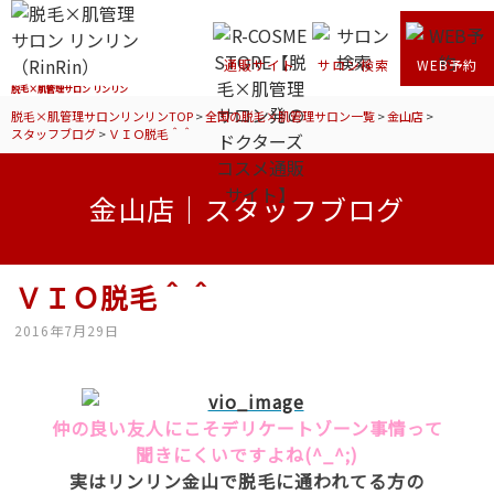
通販サイト
サロン検索
WEB予約
脱毛×肌管理サロン リンリン
脱毛×肌管理サロンリンリンTOP
>
全国の脱毛×肌管理サロン一覧
>
金山店
>
スタッフブログ
>
ＶＩＯ脱毛＾＾
金山店｜スタッフブログ
ＶＩＯ脱毛＾＾
2016年7月29日
仲の良い友人にこそデリケートゾーン事情って
聞きにくいですよね(^_^;)
実はリンリン金山で脱毛に通われてる方の