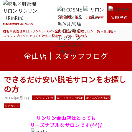
通販サイト
サロン検索
WEB予約
脱毛×肌管理サロン リンリン
脱毛×肌管理サロンリンリンTOP
>
全国の脱毛×肌管理サロン一覧
>
金山店
>
スタッフブログ
>
できるだけ安い脱毛サロンをお探しの方
金山店｜スタッフブログ
できるだけ安い脱毛サロンをお探し
の方
2016年8月1日
スタッフブログ
光・フラッシュ脱毛
毛・ムダ毛の悩み
脱毛サロン
リンリン金山店はとっても
リーズナブルなサロンです(^^)/