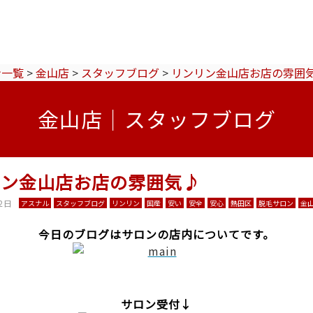
ン一覧
>
金山店
>
スタッフブログ
>
リンリン金山店お店の雰囲
金山店｜スタッフブログ
リン金山店お店の雰囲気♪
2日
アスナル
スタッフブログ
リンリン
国産
安い
安全
安心
熱田区
脱毛サロン
金
今日のブログはサロンの店内についてです。
サロン受付↓