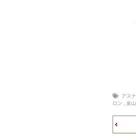
アス
ロン
,
金