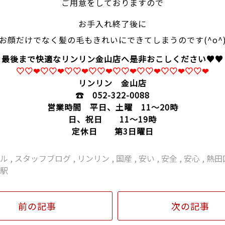
ご用意をしておりますので
お手入れ終了後に
お顔だけでなく髪の毛もきれいにできてしまうのです(^o^
最後まで快適なリンリン金山店へ是非おこしください♥︎♥︎
♡♡❤♡♡❤♡♡❤♡♡❤♡♡❤♡♡❤♡♡❤♡♡❤
リンリン 金山店
☎ 052-322-0088
営業時間 平日、土曜 11～20時
日、祝日 11～19時
定休日 第3日曜日
ナル
,
スタッフブログ
,
リンリン
,
国産
,
安い
,
安全
,
安心
,
熱田
山駅
前の記事
次の記事