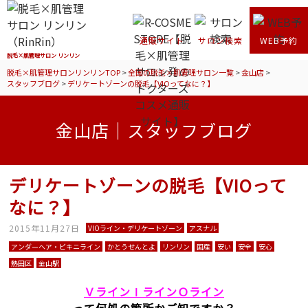
通販サイト
サロン検索
WEB予約
脱毛×肌管理サロン リンリン
脱毛×肌管理サロンリンリンTOP
>
全国の脱毛×肌管理サロン一覧
>
金山店
>
スタッフブログ
>
デリケートゾーンの脱毛【VIOってなに？】
金山店｜スタッフブログ
デリケートゾーンの脱毛【VIOって
なに？】
2015年11月27日
VIOライン・デリケートゾーン
アスナル
アンダーヘア・ビキニライン
かとうせんとよ
リンリン
国産
安い
安全
安心
熱田区
金山駅
ＶラインⅠラインＯライン