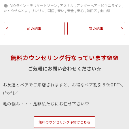
VIOライン・デリケートゾーン
,
アスナル
,
アンダーヘア・ビキニライン
,
かとうせんとよ
,
リンリン
,
国産
,
安い
,
安全
,
安心
,
熱田区
,
金山駅
前の記事
次の記事
無料カウンセリング行なっています🌸🌸
ご気軽にお問い合わせください☆
お友達とペアでご来店されますと、お得なペア割引５％OFF＼
(^o^)／
毛の悩み・・・是非私たちにお任せ下さい♡
無料カウンセリング予約はこちら