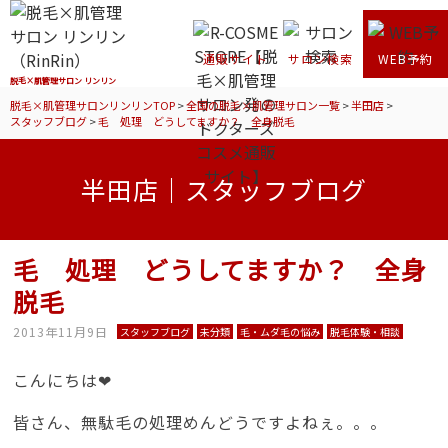
通販サイト
サロン検索
WEB予約
脱毛×肌管理サロン リンリン
脱毛×肌管理サロンリンリンTOP
>
全国の脱毛×肌管理サロン一覧
>
半田店
>
スタッフブログ
>
毛 処理 どうしてますか？ 全身脱毛
半田店｜スタッフブログ
毛 処理 どうしてますか？ 全身
脱毛
2013年11月9日
スタッフブログ
未分類
毛・ムダ毛の悩み
脱毛体験・相談
こんにちは❤
皆さん、無駄毛の処理めんどうですよねぇ。。。