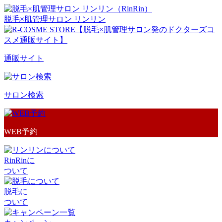
脱毛×肌管理サロン リンリン
通販サイト
サロン検索
WEB予約
RinRinに
ついて
脱毛に
ついて