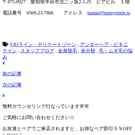
〒475-0927 愛知県半田市北二ッ坂2-1-25 ピアビル １階
電話番号 0569-23-7806 アドレス
handa@happyrinrin.jp
VIOライン・デリケートゾーン
,
アンダーヘア・ビキニ
ライン
,
スタッフブログ
,
全身脱毛
,
未分類
,
毛・ムダ毛の悩
み
前の記事
次の記事
無料カウンセリング行なっています🌸🌸
ご気軽にお問い合わせください☆
お友達とペアでご来店されますと、お得なペア割引５％OFF
＼(^o^)／