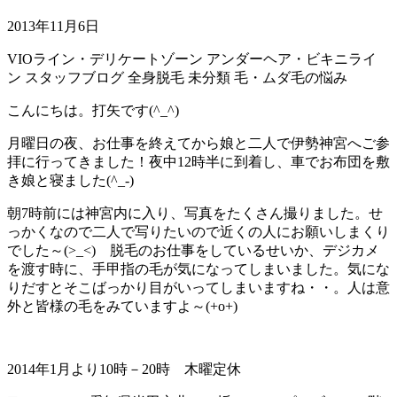
2013年11月6日
VIOライン・デリケートゾーン
アンダーヘア・ビキニライ
ン
スタッフブログ
全身脱毛
未分類
毛・ムダ毛の悩み
こんにちは。打矢です(^_^)
月曜日の夜、お仕事を終えてから娘と二人で伊勢神宮へご参
拝に行ってきました！夜中12時半に到着し、車でお布団を敷
き娘と寝ました(^_-)
朝7時前には神宮内に入り、写真をたくさん撮りました。せ
っかくなので二人で写りたいので近くの人にお願いしまくり
でした～(>_<) 脱毛のお仕事をしているせいか、デジカメ
を渡す時に、手甲指の毛が気になってしまいました。気にな
りだすとそこばっかり目がいってしまいますね・・。人は意
外と皆様の毛をみていますよ～(+o+)
2014年1月より10時－20時 木曜定休