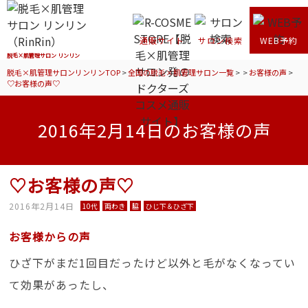
通販サイト
サロン検索
WEB予約
脱毛×肌管理サロン リンリン
脱毛×肌管理サロンリンリンTOP
>
全国の脱毛×肌管理サロン一覧
>
>
お客様の声
>
♡お客様の声♡
2016年2月14日のお客様の声
♡お客様の声♡
2016年2月14日
10代
両わき
脇
ひじ下＆ひざ下
お客様からの声
ひざ下がまだ1回目だったけど以外と毛がなくなってい
て効果があったし、