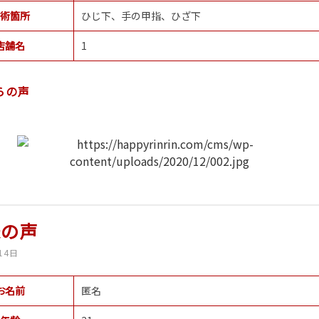
術箇所
ひじ下、手の甲指、ひざ下
店舗名
1
らの声
様の声
14日
お名前
匿名