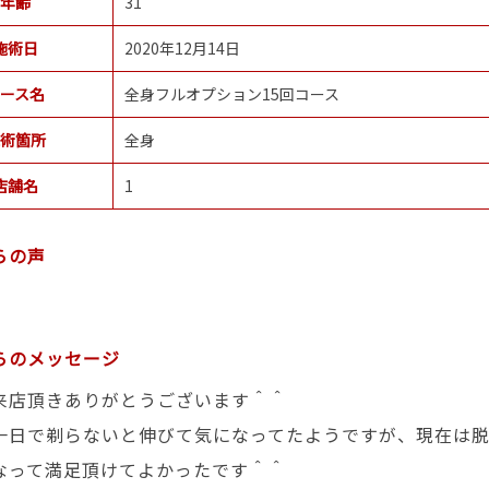
年齢
31
施術日
2020年12月14日
ース名
全身フルオプション15回コース
術箇所
全身
店舗名
1
らの声
らのメッセージ
来店頂きありがとうございます＾＾
一日で剃らないと伸びて気になってたようですが、現在は
なって満足頂けてよかったです＾＾