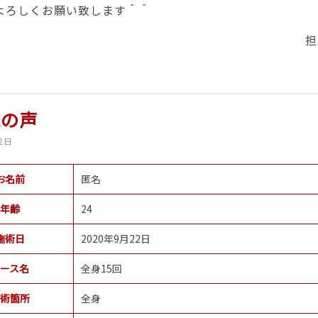
よろしくお願い致します＾＾
担
様の声
2日
お名前
匿名
年齢
24
施術日
2020年9月22日
ース名
全身15回
術箇所
全身