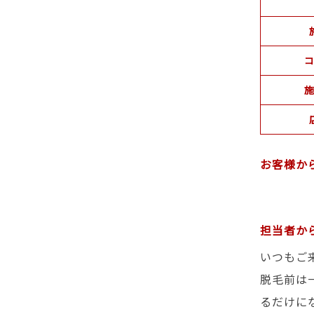
コ
施
お客様か
担当者か
いつもご
脱毛前は
るだけに