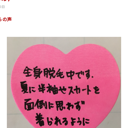
0日
らの声