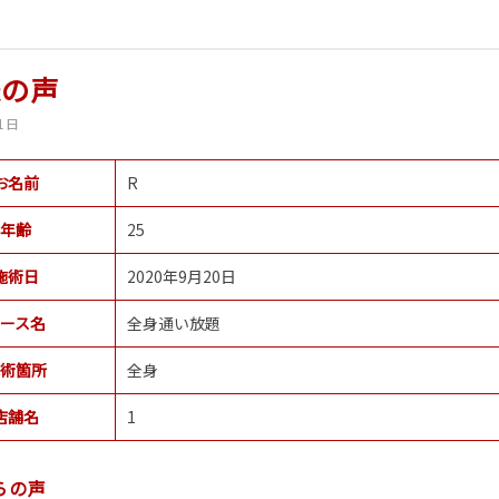
様の声
1日
お名前
R
年齢
25
施術日
2020年9月20日
ース名
全身通い放題
術箇所
全身
店舗名
1
らの声