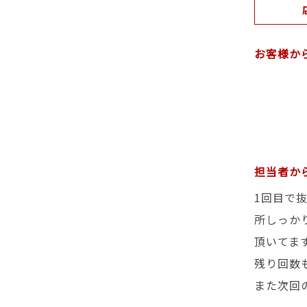
お客様か
担当者か
1回目で
所しっか
頂いてま
残り回数
また次回