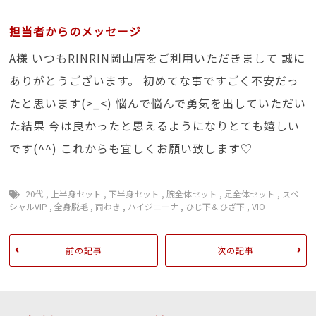
担当者からのメッセージ
A様 いつもRINRIN岡山店をご利用いただきまして 誠に
ありがとうございます。 初めてな事ですごく不安だっ
たと思います(>_<) 悩んで悩んで勇気を出していただい
た結果 今は良かったと思えるようになりとても嬉しい
です(^^) これからも宜しくお願い致します♡
20代
,
上半身セット
,
下半身セット
,
腕全体セット
,
足全体セット
,
スペ
シャルVIP
,
全身脱毛
,
両わき
,
ハイジニーナ
,
ひじ下＆ひざ下
,
VIO
前の記事
次の記事