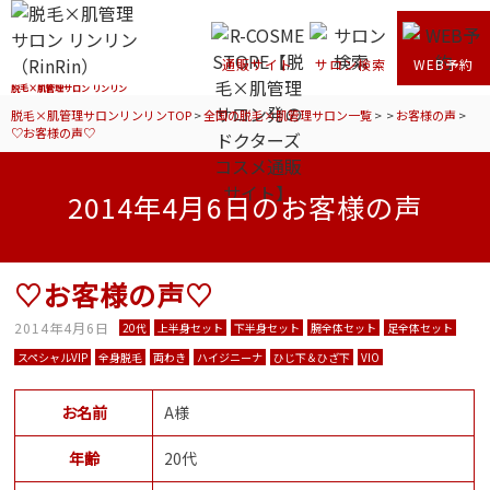
通販サイト
サロン検索
WEB予約
脱毛×肌管理サロン リンリン
脱毛×肌管理サロンリンリンTOP
>
全国の脱毛×肌管理サロン一覧
>
>
お客様の声
>
♡お客様の声♡
2014年4月6日のお客様の声
♡お客様の声♡
2014年4月6日
20代
上半身セット
下半身セット
腕全体セット
足全体セット
スペシャルVIP
全身脱毛
両わき
ハイジニーナ
ひじ下＆ひざ下
VIO
お名前
A様
年齢
20代