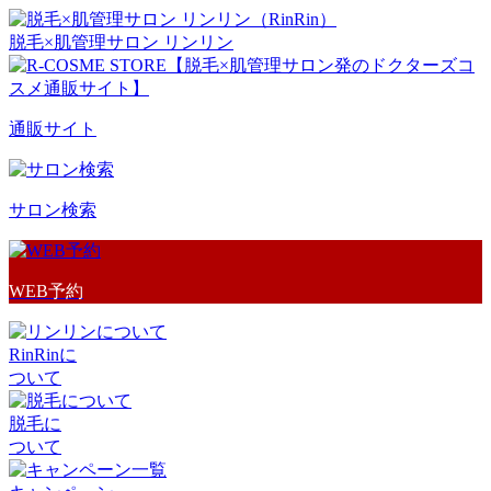
脱毛×肌管理サロン リンリン
通販サイト
サロン検索
WEB予約
RinRinに
ついて
脱毛に
ついて