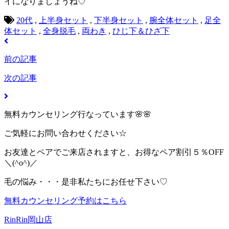
イになりましょうね♡
20代
,
上半身セット
,
下半身セット
,
腕全体セット
,
足全
体セット
,
全身脱毛
,
両わき
,
ひじ下＆ひざ下
前の記事
次の記事
無料カウンセリング行なっています🌸🌸
ご気軽にお問い合わせください☆
お友達とペアでご来店されますと、お得なペア割引５％OFF
＼(^o^)／
毛の悩み・・・是非私たちにお任せ下さい♡
無料カウンセリング予約はこちら
RinRin岡山店