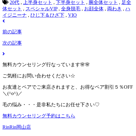
20代
,
上半身セット
,
下半身セット
,
腕全体セット
,
足全
体セット
,
スペシャルVIP
,
全身脱毛
,
お顔全体
,
両わき
,
ハ
イジニーナ
,
ひじ下＆ひざ下
,
VIO
前の記事
次の記事
無料カウンセリング行なっています🌸🌸
ご気軽にお問い合わせください☆
お友達とペアでご来店されますと、お得なペア割引５％OFF
＼(^o^)／
毛の悩み・・・是非私たちにお任せ下さい♡
無料カウンセリング予約はこちら
RinRin岡山店