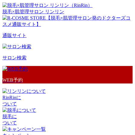
脱毛×肌管理サロン リンリン
通販サイト
サロン検索
WEB予約
RinRinに
ついて
脱毛に
ついて