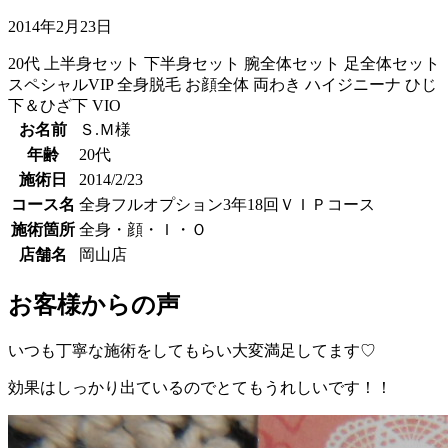
2014年2月23日
20代
上半身セット
下半身セット
腕全体セット
足全体セット
スペシャルVIP
全身脱毛
お顔全体
両わき
ハイジニーナ
ひじ
下＆ひざ下
VIO
お名前
Ｓ.Ｍ様
年齢
20代
施術日
2014/2/23
コース名
全身フルオプション3年18回ＶＩＰコース
施術箇所
全身・顔・Ｉ・Ｏ
店舗名
岡山店
お客様からの声
いつも丁寧な施術をしてもらい大変満足してます♡
効果はしっかり出ているのでとてもうれしいです！！