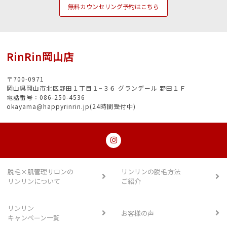
無料カウンセリング予約はこちら
RinRin岡山店
〒700-0971
岡山県岡山市北区野田１丁目１−３６ グランデール 野田１Ｆ
電話番号：086-250-4536
okayama@happyrinrin.jp(24時間受付中)
脱毛×肌管理サロンの
リンリンの脱毛方法
リンリンについて
ご紹介
リンリン
お客様の声
キャンペーン一覧