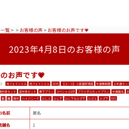
ン一覧
>
>
お客様の声
>
お客様のお声です💗
2023年4月8日のお客様の声
のお声です💗
8日
光フェイシャル
光フェイシャル
20代
【コース】※非選択項目
全身無制限
上半身セッ
腕全体セット
足全体セット
鼻下プラン
スペシャルVIP
ブライダルセットプラン
全身脱毛
脇
腹
背中
ハイジニーナ
ひじ上
ひじ下
ひじ下＆ひざ下
ひざ上
ひざ下
VIO
お名前
匿名
店舗名
1