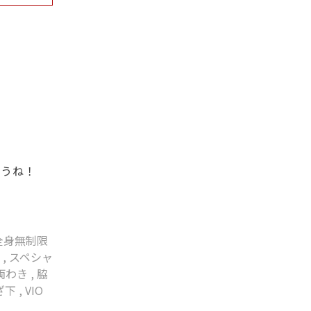
ょうね！
全身無制限
ン
,
スペシャ
両わき
,
脇
ざ下
,
VIO