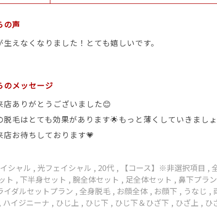
らの声
が生えなくなりました！とても嬉しいです。
らのメッセージ
来店ありがとうございました😊
の脱毛はとても効果があります🌟もっと薄くしていきまし
来店お待ちしております💗
ェイシャル
,
光フェイシャル
,
20代
,
【コース】※非選択項目
,
ット
,
下半身セット
,
腕全体セット
,
足全体セット
,
鼻下プラ
ライダルセットプラン
,
全身脱毛
,
お顔全体
,
お顔下
,
うなじ
,
,
ハイジニーナ
,
ひじ上
,
ひじ下
,
ひじ下＆ひざ下
,
ひざ上
,
ひ