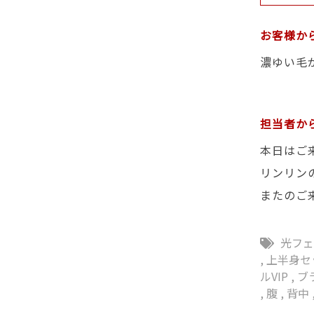
お客様か
濃ゆい毛
担当者か
本日はご
リンリン
またのご
光フ
,
上半身セ
ルVIP
,
ブ
,
腹
,
背中