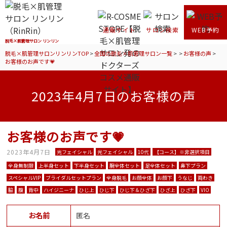
通販サイト
サロン検索
WEB予約
脱毛×肌管理サロン リンリン
脱毛×肌管理サロンリンリンTOP
>
全国の脱毛×肌管理サロン一覧
>
>
お客様の声
>
お客様のお声です💗
2023年4月7日のお客様の声
お客様のお声です💗
2023年4月7日
光フェイシャル
光フェイシャル
10代
【コース】※非選択項目
全身無制限
上半身セット
下半身セット
腕全体セット
足全体セット
鼻下プラン
スペシャルVIP
ブライダルセットプラン
全身脱毛
お顔全体
お顔下
うなじ
両わき
脇
腹
背中
ハイジニーナ
ひじ上
ひじ下
ひじ下＆ひざ下
ひざ上
ひざ下
VIO
お名前
匿名