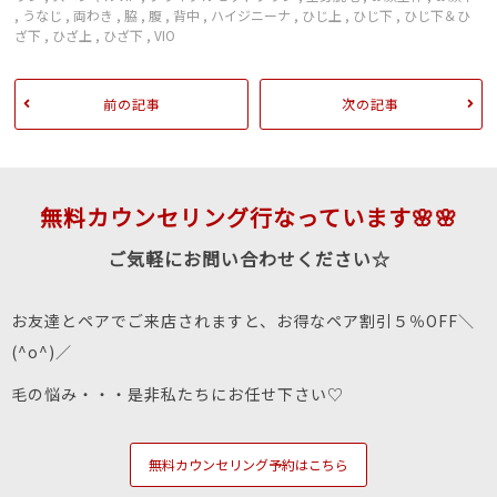
,
うなじ
,
両わき
,
脇
,
腹
,
背中
,
ハイジニーナ
,
ひじ上
,
ひじ下
,
ひじ下＆ひ
ざ下
,
ひざ上
,
ひざ下
,
VIO
前の記事
次の記事
無料カウンセリング行なっています🌸🌸
ご気軽にお問い合わせください☆
お友達とペアでご来店されますと、お得なペア割引５％OFF＼
(^o^)／
毛の悩み・・・是非私たちにお任せ下さい♡
無料カウンセリング予約はこちら