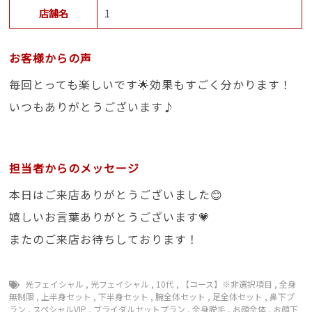
店舗名
1
お客様からの声
毎回とっても楽しいです🌟効果もすごく分かります！
いつもありがとうございます♪
担当者からのメッセージ
本日はご来店ありがとうございました😊
嬉しいお言葉ありがとうございます💗
またのご来店お待ちしております！
光フェイシャル
,
光フェイシャル
,
10代
,
【コース】※非選択項目
,
全身
無制限
,
上半身セット
,
下半身セット
,
腕全体セット
,
足全体セット
,
鼻下プ
ラン
,
スペシャルVIP
,
ブライダルセットプラン
,
全身脱毛
,
お顔全体
,
お顔下