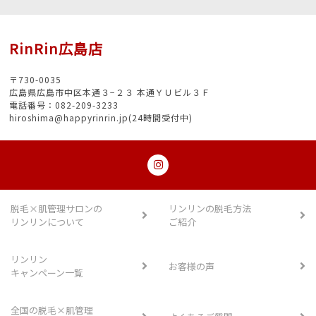
RinRin広島店
〒730-0035
広島県広島市中区本通３−２３ 本通ＹＵビル３Ｆ
電話番号：082-209-3233
hiroshima@happyrinrin.jp(24時間受付中)
脱毛×肌管理サロンの
リンリンの脱毛方法
リンリンについて
ご紹介
リンリン
お客様の声
キャンペーン一覧
全国の脱毛×肌管理