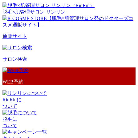
脱毛×肌管理サロン リンリン
通販サイト
サロン検索
WEB予約
RinRinに
ついて
脱毛に
ついて