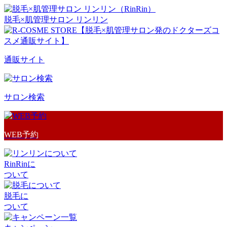
脱毛×肌管理サロン リンリン
通販サイト
サロン検索
WEB予約
RinRinに
ついて
脱毛に
ついて