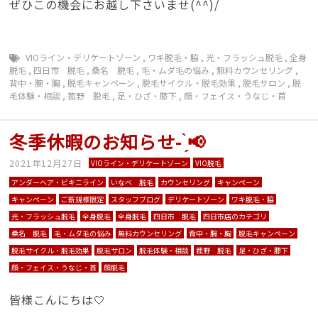
ぜひこの機会にお越し下さいませ(^^)/
VIOライン・デリケートゾーン
,
ワキ脱毛・脇
,
光・フラッシュ脱毛
,
全身
脱毛
,
四日市 脱毛
,
桑名 脱毛
,
毛・ムダ毛の悩み
,
無料カウンセリング
,
背中・腕・胸
,
脱毛キャンペーン
,
脱毛サイクル・脱毛効果
,
脱毛サロン
,
脱
毛体験・相談
,
菰野 脱毛
,
足・ひざ・膝下
,
顔・フェイス・うなじ・首
冬季休暇のお知らせ- ̗̀📢
2021年12月27日
VIOライン・デリケートゾーン
VIO脱毛
アンダーヘア・ビキニライン
いなべ 脱毛
カウンセリング
キャンペーン
キャンペーン
ご新規様限定
スタッフブログ
デリケートゾーン
ワキ脱毛・脇
光・フラッシュ脱毛
全身脱毛
全身脱毛
四日市 脱毛
四日市店のカテゴリ
桑名 脱毛
毛・ムダ毛の悩み
無料カウンセリング
背中・腕・胸
脱毛キャンペーン
脱毛サイクル・脱毛効果
脱毛サロン
脱毛体験・相談
菰野 脱毛
足・ひざ・膝下
顔・フェイス・うなじ・首
顔脱毛
皆様こんにちは🤍