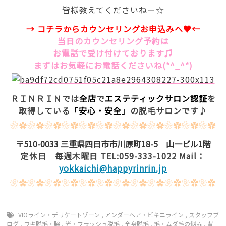
皆様教えてくださいねー☆
→ コチラからカウンセリングお
申込みへ♥←
当日のカウンセリング予約は
お電話で受け付けております♫
まずはお気軽にお電話くださいね(*^_^*)
ＲＩＮＲＩＮでは
全店
で
エステティックサロン認証
を
取得している
「安心・安全」
の脱毛サロンです♪
❀✿❀✿❀✿❀✿❀✿❀✿❀✿❀✿❀✿❀✿❀✿❀✿
〒510-0033 三重県四日市市川原町18-5 山一ビル1階
定休日 毎週木曜日 TEL:059-333-1022 Mail：
yokkaichi@happyrinrin.jp
❀✿❀✿❀✿❀✿❀✿❀✿❀✿❀✿❀✿❀✿❀✿❀✿
VIOライン・デリケートゾーン
,
アンダーヘア・ビキニライン
,
スタッフブ
ログ
,
ワキ脱毛・脇
,
光・フラッシュ脱毛
,
全身脱毛
,
毛・ムダ毛の悩み
,
背