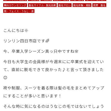
無料カウンセリング
脱毛サイクル・脱毛効果
脱毛サロン
脱毛体験・相談
菰野 脱毛
顔・フェイス・うなじ・首
こんにちは🌞
リンリン四日市店です🌈
今、卒業入学シーズン真っ只中ですね🌸
今日も大学生の会員様が今週末にに卒業式を迎えてい
て、直前に脱毛できて良かった♪と言って頂きました
😊
袴や制服、スーツを着る際は髪の毛をまとめてアップ
にすることが多いと思います！
そんな時に気になるのはうなじの毛ではないでしょう