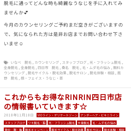
脱毛に通ってどんな時も綺麗なうなじを手に入れてみ
ませんか💕
今月のカウンセリングご予約まだ空きがございますの
で、気になられた方は是非お店までお問い合わせ下さ
いませ☺️
いなべ 脱毛
,
カウンセリング
,
スタッフブログ
,
光・フラッシュ脱毛
,
全身脱毛
,
全身脱毛
,
四日市 脱毛
,
桑名 脱毛
,
毛・ムダ毛の悩み
,
無料カ
ウンセリング
,
脱毛サイクル・脱毛効果
,
脱毛サロン
,
脱毛体験・相談
,
菰
野 脱毛
,
顔・フェイス・うなじ・首
これからもお得なRINRIN四日市店
の情報書いていきます☆
2018年11月18日
VIOライン・デリケートゾーン
アンダーヘア・ビキニライン
スタッフブログ
ワキ脱毛・脇
光・フラッシュ脱毛
全身脱毛
毛・ムダ毛の悩み
背中・腕・胸
脱毛キャンペーン
脱毛サイクル・脱毛効果
脱毛サロン
脱毛体験・相談