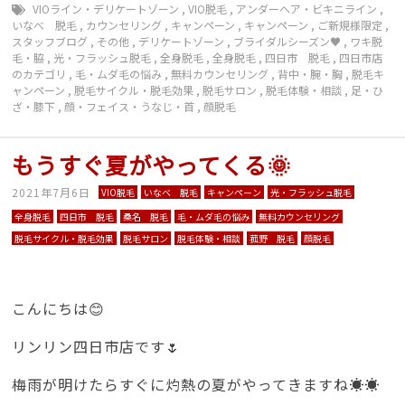
VIOライン・デリケートゾーン
,
VIO脱毛
,
アンダーヘア・ビキニライン
,
いなべ 脱毛
,
カウンセリング
,
キャンペーン
,
キャンペーン
,
ご新規様限定
,
スタッフブログ
,
その他
,
デリケートゾーン
,
ブライダルシーズン♥︎
,
ワキ脱
毛・脇
,
光・フラッシュ脱毛
,
全身脱毛
,
全身脱毛
,
四日市 脱毛
,
四日市店
のカテゴリ
,
毛・ムダ毛の悩み
,
無料カウンセリング
,
背中・腕・胸
,
脱毛キ
ャンペーン
,
脱毛サイクル・脱毛効果
,
脱毛サロン
,
脱毛体験・相談
,
足・ひ
ざ・膝下
,
顔・フェイス・うなじ・首
,
顔脱毛
もうすぐ夏がやってくる🌞
2021年7月6日
VIO脱毛
いなべ 脱毛
キャンペーン
光・フラッシュ脱毛
全身脱毛
四日市 脱毛
桑名 脱毛
毛・ムダ毛の悩み
無料カウンセリング
脱毛サイクル・脱毛効果
脱毛サロン
脱毛体験・相談
菰野 脱毛
顔脱毛
こんにちは😊
リンリン四日市店です🌷
梅雨が明けたらすぐに灼熱の夏がやってきますね☀️☀️