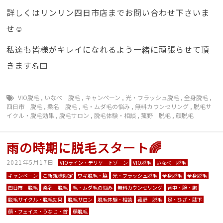
詳しくはリンリン四日市店までお問い合わせ下さいま
せ☺️
私達も皆様がキレイになれるよう一緒に頑張らせて頂
きます💪🏻
VIO脱毛
,
いなべ 脱毛
,
キャンペーン
,
光・フラッシュ脱毛
,
全身脱毛
,
四日市 脱毛
,
桑名 脱毛
,
毛・ムダ毛の悩み
,
無料カウンセリング
,
脱毛サ
イクル・脱毛効果
,
脱毛サロン
,
脱毛体験・相談
,
菰野 脱毛
,
顔脱毛
雨の時期に脱毛スタート🌈
2021年5月17日
VIOライン・デリケートゾーン
VIO脱毛
いなべ 脱毛
キャンペーン
ご新規様限定
ワキ脱毛・脇
光・フラッシュ脱毛
全身脱毛
全身脱毛
四日市 脱毛
桑名 脱毛
毛・ムダ毛の悩み
無料カウンセリング
背中・腕・胸
脱毛サイクル・脱毛効果
脱毛サロン
脱毛体験・相談
菰野 脱毛
足・ひざ・膝下
顔・フェイス・うなじ・首
顔脱毛