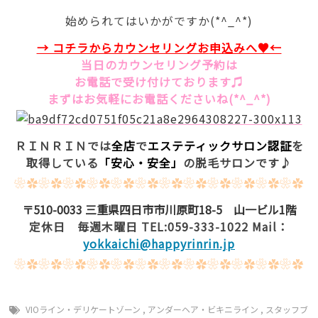
始められてはいかがですか(*^_^*)
→ コチラからカウンセリングお
申込みへ♥←
当日のカウンセリング予約は
お電話で受け付けております♫
まずはお気軽にお電話くださいね(*^_^*)
ＲＩＮＲＩＮでは
全店
で
エステティックサロン認証
を
取得している
「安心・安全」
の脱毛サロンです♪
❀✿❀✿❀✿❀✿❀✿❀✿❀✿❀✿❀✿❀✿❀✿❀✿
〒510-0033 三重県四日市市川原町18-5 山一ビル1階
定休日 毎週木曜日 TEL:059-333-1022 Mail：
yokkaichi@happyrinrin.jp
❀✿❀✿❀✿❀✿❀✿❀✿❀✿❀✿❀✿❀✿❀✿❀✿
VIOライン・デリケートゾーン
,
アンダーヘア・ビキニライン
,
スタッフブ