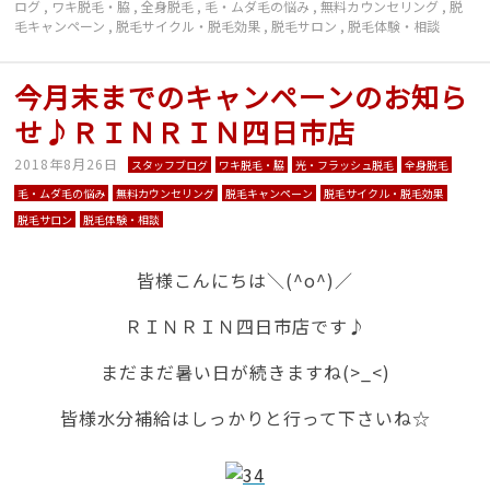
ログ
,
ワキ脱毛・脇
,
全身脱毛
,
毛・ムダ毛の悩み
,
無料カウンセリング
,
脱
毛キャンペーン
,
脱毛サイクル・脱毛効果
,
脱毛サロン
,
脱毛体験・相談
今月末までのキャンペーンのお知ら
せ♪ＲＩＮＲＩＮ四日市店
2018年8月26日
スタッフブログ
ワキ脱毛・脇
光・フラッシュ脱毛
全身脱毛
毛・ムダ毛の悩み
無料カウンセリング
脱毛キャンペーン
脱毛サイクル・脱毛効果
脱毛サロン
脱毛体験・相談
皆様こんにちは＼(^o^)／
ＲＩＮＲＩＮ四日市店です♪
まだまだ暑い日が続きますね(>_<)
皆様水分補給はしっかりと行って下さいね☆