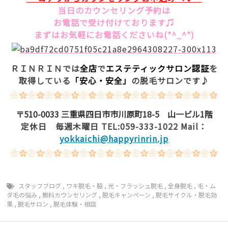
当日のカウンセリング予約は
お電話で受け付けております♫
まずはお気軽にお電話くださいね(*^_^*)
ＲＩＮＲＩＮでは
全店
で
エステティックサロン認証
を
取得している
「安心・安全」
の脱毛サロンです♪
❀✿❀✿❀✿❀✿❀✿❀✿❀✿❀✿❀✿❀✿❀✿❀✿
〒510-0033 三重県四日市市川原町18-5 山一ビル1階
定休日 毎週木曜日 TEL:059-333-1022 Mail：
yokkaichi@happyrinrin.jp
❀✿❀✿❀✿❀✿❀✿❀✿❀✿❀✿❀✿❀✿❀✿❀✿
スタッフブログ
,
ワキ脱毛・脇
,
光・フラッシュ脱毛
,
全身脱毛
,
毛・ム
ダ毛の悩み
,
無料カウンセリング
,
脱毛キャンペーン
,
脱毛サイクル・脱毛効
果
,
脱毛サロン
,
脱毛体験・相談