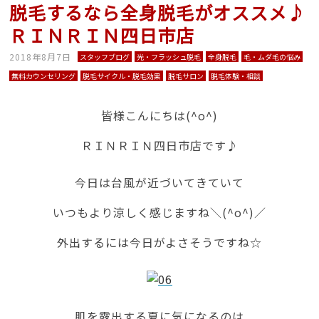
脱毛するなら全身脱毛がオススメ♪
ＲＩＮＲＩＮ四日市店
2018年8月7日
スタッフブログ
光・フラッシュ脱毛
全身脱毛
毛・ムダ毛の悩み
無料カウンセリング
脱毛サイクル・脱毛効果
脱毛サロン
脱毛体験・相談
皆様こんにちは(^o^)
ＲＩＮＲＩＮ四日市店です♪
今日は台風が近づいてきていて
いつもより涼しく感じますね＼(^o^)／
外出するには今日がよさそうですね☆
肌を露出する夏に気になるのは