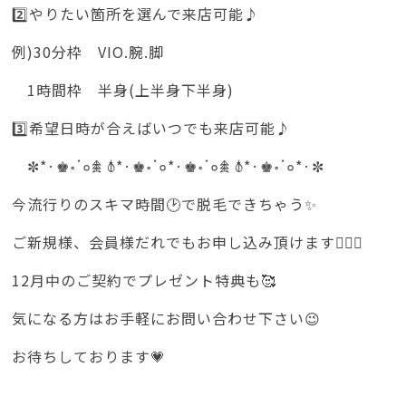
2️⃣やりたい箇所を選んで来店可能♪
例)30分枠 VIO.腕.脚
1時間枠 半身(上半身下半身)
3️⃣希望日時が合えばいつでも来店可能♪
✼*·♚॰ॱ०𖠰 𖣤*·♚॰ॱ०*·♚॰ॱ०𖠰 𖣤*·♚॰ॱ०*·✼
今流行りのスキマ時間🕑で脱毛できちゃう✨
ご新規様、会員様だれでもお申し込み頂けます🙋🏻‍♀️
12月中のご契約でプレゼント特典も🥰
気になる方はお手軽にお問い合わせ下さい😉
お待ちしております💗