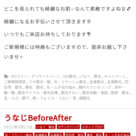
どこを見られても綺麗なお肌✨なんて素敵ですよね👗💕
綺麗になるお手伝いさせて頂きます🥂
いつでもご来店お待ちしております💐
ご新規様には特典もございますので、是非お越し下さ
いませ⭐️
VIOライン・デリケートゾーン
,
VIO脱毛
,
いなべ 脱毛
,
キャンペーン
,
ご新規様限定
,
ワキ脱毛・脇
,
光・フラッシュ脱毛
,
全身脱毛
,
全身脱毛
,
四
日市 脱毛
,
桑名 脱毛
,
毛・ムダ毛の悩み
,
無料カウンセリング
,
背中・
腕・胸
,
脱毛サイクル・脱毛効果
,
脱毛サロン
,
脱毛体験・相談
,
菰野 脱毛
,
足・ひざ・膝下
,
顔・フェイス・うなじ・首
,
顔脱毛
うなじBeforeAfter
2021年3月17日
いなべ 脱毛
カウンセリング
スタッフブログ
光・フラッシュ脱毛
全身脱毛
全身脱毛
四日市 脱毛
桑名 脱毛
毛・ムダ毛の悩み