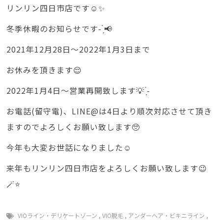
リンリン四日市店です☺️✨
冬季休暇のお知らせです- ̗̀📢
2021年12月28日〜2022年1月3日まで
お休みを頂きます😌
2022年1月4日〜営業再開致します💡 ̖́-
お電話(留守電)、LINE@は4日より順次対応させて頂き
ますのでよろしくお願い致します🥺
今年も大変お世話になりました☺️
来年もリンリン四日市店をよろしくお願い致します😉
🪄⭐️
VIOライン・デリケートゾーン
,
VIO脱毛
,
アンダーヘア・ビキニライン
,