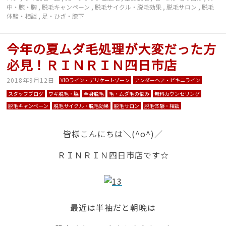
中・腕・胸
,
脱毛キャンペーン
,
脱毛サイクル・脱毛効果
,
脱毛サロン
,
脱毛
体験・相談
,
足・ひざ・膝下
今年の夏ムダ毛処理が大変だった方
必見！ＲＩＮＲＩＮ四日市店
2018年9月12日
VIOライン・デリケートゾーン
アンダーヘア・ビキニライン
スタッフブログ
ワキ脱毛・脇
全身脱毛
毛・ムダ毛の悩み
無料カウンセリング
脱毛キャンペーン
脱毛サイクル・脱毛効果
脱毛サロン
脱毛体験・相談
皆様こんにちは＼(^o^)／
ＲＩＮＲＩＮ四日市店です☆
最近は半袖だと朝晩は