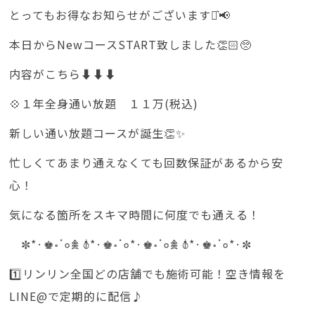
とってもお得なお知らせがございます⋆͛📢
本日からNewコースSTART致しました👏🏻🥺
内容がこちら⬇️⬇️⬇️
💠１年全身通い放題 １１万(税込)
新しい通い放題コースが誕生👏✨
忙しくてあまり通えなくても回数保証があるから安
心！
気になる箇所をスキマ時間に何度でも通える！
✼*·♚॰ॱ०𖠰 𖣤*·♚॰ॱ०*·♚॰ॱ०𖠰 𖣤*·♚॰ॱ०*·✼
1️⃣リンリン全国どの店舗でも施術可能！空き情報を
LINE@で定期的に配信♪