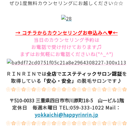
ぜひ1度無料カウンセリングにお越しください☆☆
→ コチラからカウンセリングお
申込みへ♥←
当日のカウンセリング予約は
お電話で受け付けております♫
まずはお気軽にお電話くださいね(*^_^*)
ＲＩＮＲＩＮでは
全店
で
エステティックサロン認証
を
取得している
「安心・安全」
の脱毛サロンです♪
❀✿❀✿❀✿❀✿❀✿❀✿❀✿❀✿❀✿❀✿❀✿❀✿
〒510-0033 三重県四日市市川原町18-5 山一ビル1階
定休日 毎週木曜日 TEL:059-333-1022 Mail：
yokkaichi@happyrinrin.jp
❀✿❀✿❀✿❀✿❀✿❀✿❀✿❀✿❀✿❀✿❀✿❀✿