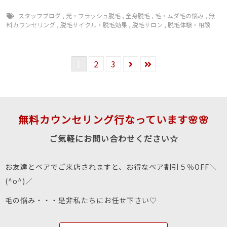
スタッフブログ
,
光・フラッシュ脱毛
,
全身脱毛
,
毛・ムダ毛の悩み
,
無
料カウンセリング
,
脱毛サイクル・脱毛効果
,
脱毛サロン
,
脱毛体験・相談
1
2
3
無料カウンセリング行なっています🌸🌸
ご気軽にお問い合わせください☆
お友達とペアでご来店されますと、お得なペア割引５％OFF＼
(^o^)／
毛の悩み・・・是非私たちにお任せ下さい♡