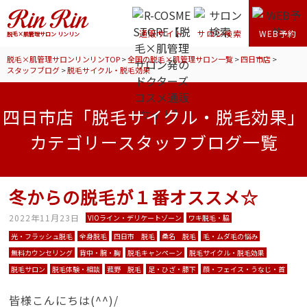
通販サイト
サロン検索
WEB予約
脱毛×肌管理サロン リンリン
脱毛×肌管理サロンリンリンTOP
>
全国の脱毛×肌管理サロン一覧
>
四日市店
>
スタッフブログ
>
脱毛サイクル・脱毛効果
四日市店「脱毛サイクル・脱毛効果」
カテゴリースタッフブログ一覧
冬からの脱毛が１番オススメ☆
2022年11月23日
VIOライン・デリケートゾーン
ワキ脱毛・脇
光・フラッシュ脱毛
全身脱毛
四日市 脱毛
桑名 脱毛
毛・ムダ毛の悩み
無料カウンセリング
背中・腕・胸
脱毛キャンペーン
脱毛サイクル・脱毛効果
脱毛サロン
脱毛体験・相談
菰野 脱毛
足・ひざ・膝下
顔・フェイス・うなじ・首
皆様こんにちは(^^)/