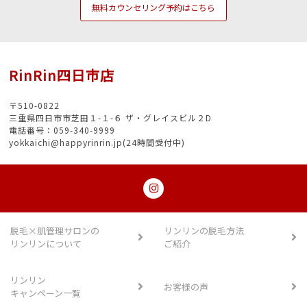
無料カウンセリング予約はこちら
RinRin四日市店
〒510-0822
三重県四日市市芝田１-１-６ ザ・グレイスビル２D
電話番号：059-340-9999
yokkaichi@happyrinrin.jp(24時間受付中)
脱毛×肌管理サロンの
リンリンの脱毛方法
リンリンについて
ご紹介
リンリン
お客様の声
キャンペーン一覧