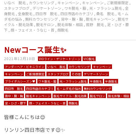
いなべ 脱毛
,
カウンセリング
,
キャンペーン
,
キャンペーン
,
ご新規様限定
,
スタッフブログ
,
デリケートゾーン
,
ワキ脱毛・脇
,
光・フラッシュ脱毛
,
全
身脱毛
,
全身脱毛
,
四日市 脱毛
,
四日市店のカテゴリ
,
桑名 脱毛
,
毛・ム
ダ毛の悩み
,
無料カウンセリング
,
背中・腕・胸
,
脱毛キャンペーン
,
脱毛サ
イクル・脱毛効果
,
脱毛サロン
,
脱毛体験・相談
,
菰野 脱毛
,
足・ひざ・膝
下
,
顔・フェイス・うなじ・首
,
顔脱毛
Newコース誕生✨
2021年12月10日
VIOライン・デリケートゾーン
VIO脱毛
アンダーヘア・ビキニライン
いなべ 脱毛
カウンセリング
キャンペーン
キャンペーン
ご新規様限定
スタッフブログ
その他
デリケートゾーン
ブライダルシーズン♥︎
ワキ脱毛・脇
光・フラッシュ脱毛
全身脱毛
全身脱毛
四日市 脱毛
四日市店のカテゴリ
毛・ムダ毛の悩み
無料カウンセリング
背中・腕・胸
脱毛キャンペーン
脱毛サイクル・脱毛効果
脱毛サロン
脱毛体験・相談
足・ひざ・膝下
顔・フェイス・うなじ・首
顔脱毛
皆様こんにちは😌
リンリン四日市店です😉✨