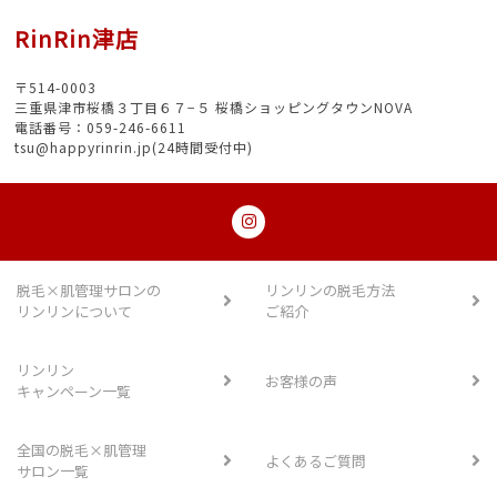
RinRin津店
〒514-0003
三重県津市桜橋３丁目６７−５ 桜橋ショッピングタウンNOVA
電話番号：059-246-6611
tsu@happyrinrin.jp(24時間受付中)
脱毛×肌管理サロンの
リンリンの脱毛方法
リンリンについて
ご紹介
リンリン
お客様の声
キャンペーン一覧
全国の脱毛×肌管理
よくあるご質問
サロン一覧