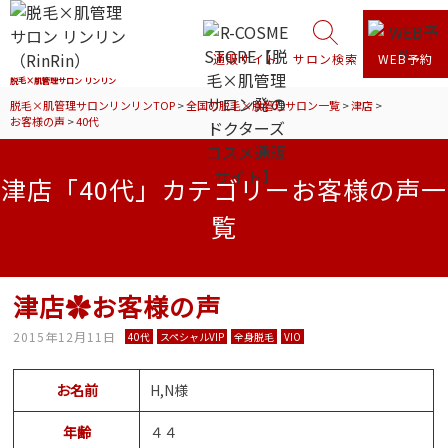
通販サイト
サロン検索
WEB予約
脱毛×肌管理サロン リンリン
脱毛×肌管理サロンリンリンTOP
>
全国の脱毛×肌管理サロン一覧
>
津店
>
お客様の声
>
40代
津店「40代」カテゴリーお客様の声一
覧
津店✿お客様の声
2015年12月11日
40代
スペシャルVIP
全身脱毛
VIO
お名前
H,N様
年齢
４４