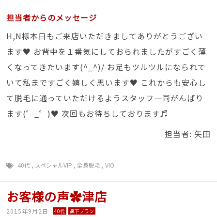
担当者からのメッセージ
H,N様本日もご来店いただきましてありがとうござい
ます♥ お背中を１番気にしておられましたがすごく薄
くなってきたいます(^_^)/ お足もツルツルになられて
いて私まですごく嬉しく思います♥ これからも安心し
て脱毛に通っていただけるようスタッフ一同がんばり
ます(゜_゜)♥ 次回もお待ちしております♬
担当者: 矢田
40代
,
スペシャルVIP
,
全身脱毛
,
VIO
お客様の声✿津店
2015年9月2日
40代
鼻下プラン