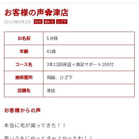
お客様の声✿津店
2015年8月2日
40代
両わき
ひざ下
お名前
S.M様
年齢
41歳
コース名
3年12回保証＋満足サポート100付
施術箇所
両脇、ひざ下
店舗名
津店
お客様からの声
本当に毛が減ってきた！！
若いうちにやっときゃよかったわ！！