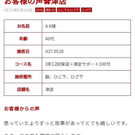
お客様の声✿津店
2015年5月18日
40代
両わき
ひじ下＆ひざ下
ひざ下
お名前
A.K様
年齢
40代
施術日
H27.0518
コース名
3年12回保証＋満足サポート100付
施術箇所
脇、ひじ下、ひざ下
店舗名
津店
お客様からの声
思っていたよりずっと効果があってとても嬉しいです。