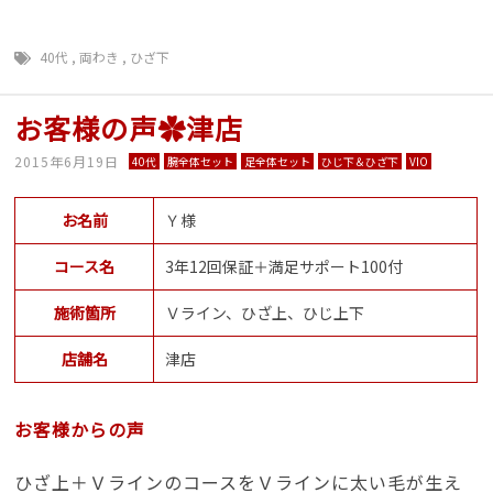
40代
,
両わき
,
ひざ下
お客様の声✿津店
2015年6月19日
40代
腕全体セット
足全体セット
ひじ下＆ひざ下
VIO
お名前
Ｙ様
コース名
3年12回保証＋満足サポート100付
施術箇所
Ｖライン、ひざ上、ひじ上下
店舗名
津店
お客様からの声
ひざ上＋ＶラインのコースをＶラインに太い毛が生え