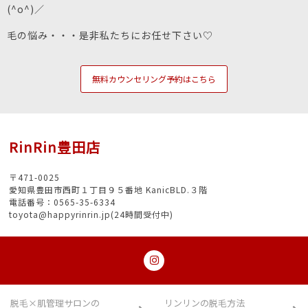
(^o^)／
毛の悩み・・・是非私たちにお任せ下さい♡
無料カウンセリング予約はこちら
RinRin豊田店
〒471-0025
愛知県豊田市西町１丁目９５番地 KanicBLD.３階
電話番号：0565-35-6334
toyota@happyrinrin.jp(24時間受付中)
脱毛×肌管理サロンの
リンリンの脱毛方法