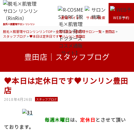
通販サイト
サロン検索
WEB予約
脱毛×肌管理サロン リンリン
脱毛×肌管理サロンリンリンTOP
>
全国の脱毛×肌管理サロン一覧
>
豊田店
>
スタッフブログ
>
♥本日は定休日です♥リンリン豊田店
豊田店｜スタッフブログ
♥本日は定休日です♥リンリン豊田
店
2018年4月26日
スタッフブログ
毎週木曜日
は、
定休日
とさせて頂い
ております。