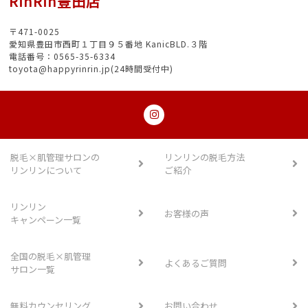
RinRin豊田店
〒471-0025
愛知県豊田市西町１丁目９５番地 KanicBLD.３階
電話番号：0565-35-6334
toyota@happyrinrin.jp(24時間受付中)
脱毛×肌管理サロンの
リンリンの脱毛方法
リンリンについて
ご紹介
リンリン
お客様の声
キャンペーン一覧
全国の脱毛×肌管理
よくあるご質問
サロン一覧
無料カウンセリング
お問い合わせ