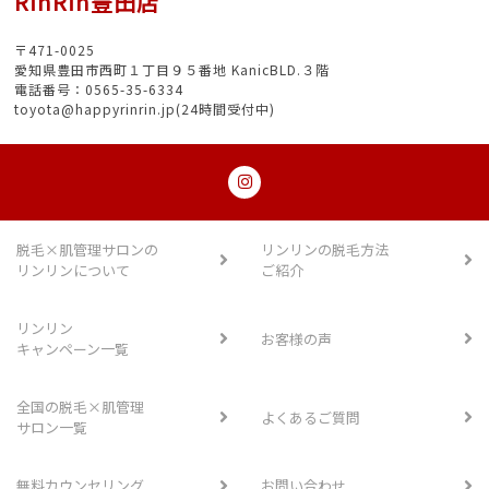
RinRin豊田店
〒471-0025
愛知県豊田市西町１丁目９５番地 KanicBLD.３階
電話番号：0565-35-6334
toyota@happyrinrin.jp(24時間受付中)
脱毛×肌管理サロンの
リンリンの脱毛方法
リンリンについて
ご紹介
リンリン
お客様の声
キャンペーン一覧
全国の脱毛×肌管理
よくあるご質問
サロン一覧
無料カウンセリング
お問い合わせ