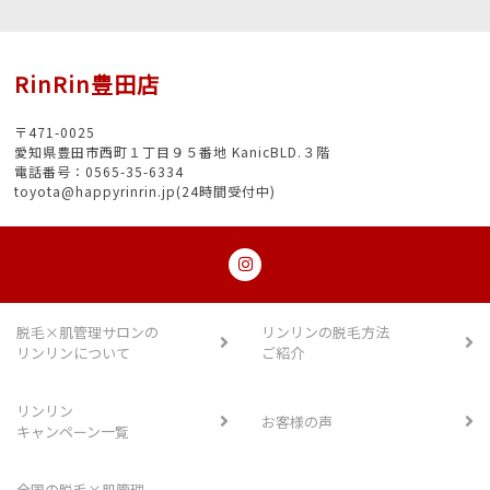
RinRin豊田店
〒471-0025
愛知県豊田市西町１丁目９５番地 KanicBLD.３階
電話番号：0565-35-6334
toyota@happyrinrin.jp(24時間受付中)
脱毛×肌管理サロンの
リンリンの脱毛方法
リンリンについて
ご紹介
リンリン
お客様の声
キャンペーン一覧
全国の脱毛×肌管理