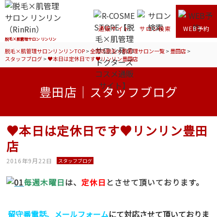
通販サイト
サロン検索
WEB予約
脱毛×肌管理サロン リンリン
脱毛×肌管理サロンリンリンTOP
>
全国の脱毛×肌管理サロン一覧
>
豊田店
>
スタッフブログ
>
♥本日は定休日です♥リンリン豊田店
豊田店｜スタッフブログ
♥本日は定休日です♥リンリン豊田
店
2016年9月22日
スタッフブログ
毎週木曜日
は、
定休日
とさせて頂いております。
留守番電話、メールフォーム
にて対応させて頂いておりま