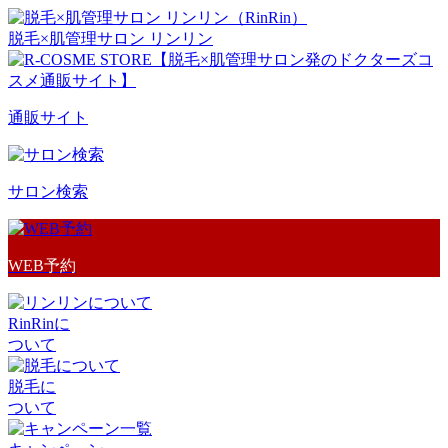
脱毛×肌管理サロン リンリン
通販サイト
サロン検索
WEB予約
RinRinに
ついて
脱毛に
ついて