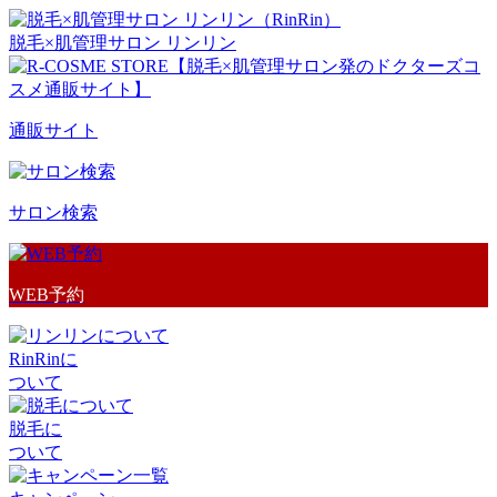
脱毛×肌管理サロン リンリン
通販サイト
サロン検索
WEB予約
RinRinに
ついて
脱毛に
ついて