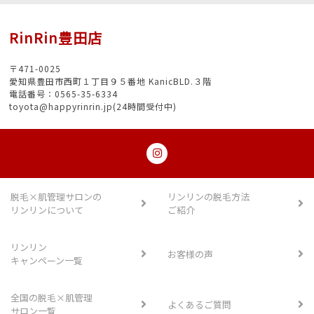
RinRin豊田店
〒471-0025
愛知県豊田市西町１丁目９５番地 KanicBLD.３階
電話番号：0565-35-6334
toyota@happyrinrin.jp(24時間受付中)
脱毛×肌管理サロンの
リンリンの脱毛方法
リンリンについて
ご紹介
リンリン
お客様の声
キャンペーン一覧
全国の脱毛×肌管理
よくあるご質問
サロン一覧