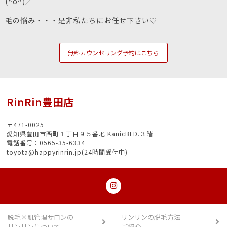
(^o^)／
毛の悩み・・・是非私たちにお任せ下さい♡
無料カウンセリング予約はこちら
RinRin豊田店
〒471-0025
愛知県豊田市西町１丁目９５番地 KanicBLD.３階
電話番号：0565-35-6334
toyota@happyrinrin.jp(24時間受付中)
脱毛×肌管理サロンの
リンリンの脱毛方法
リンリンについて
ご紹介