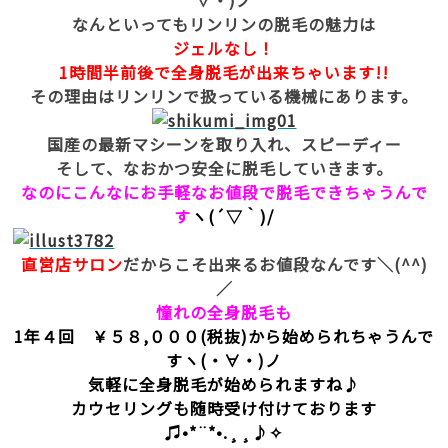
∀・)ノ
なんといってもリンリンの脱毛の魅力は
ジェルなし！
1時間半前後で全身脱毛が出来ちゃいます!!
その理由はリンリンで扱っている機械にあります。
国産の最新マシーンを取り入れ、スピーディー
そして、なおかつ安全に脱毛していきます。
なのにこんなにお手軽なお値段で脱毛できちゃうんで
す
ヽ(´▽｀)/
直営店サロン
だからこそ出来るお値段なんです＼(^^)
／
憧れの全身脱毛も
1年４回 ￥５８,０００(税抜)から始められちゃうんで
すヽ(・∀・)ノ
気軽に全身脱毛が始められますね♪
カウセリングも随時受け付けております
♫•*¨*•.¸¸♪✧